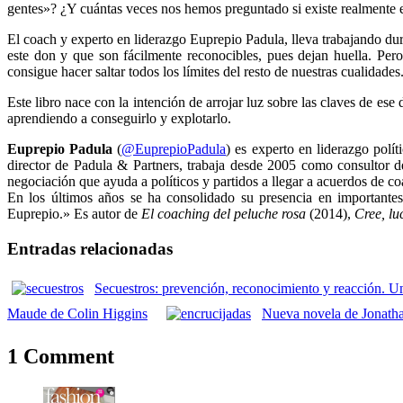
gentes»? ¿Y cuántas veces nos hemos preguntado si existe realmente es
El coach y experto en liderazgo Euprepio Padula, lleva trabajando dura
este don y que son fácilmente reconocibles, pues dejan huella. Per
consigue hacer saltar todos los límites del resto de nuestras cualidades
Este libro nace con la intención de arrojar luz sobre las claves de es
aprendiendo a conseguirlo y explotarlo.
Euprepio Padula
(
@EuprepioPadula
) es experto en liderazgo polí
director de Padula & Partners, trabaja desde 2005 como consultor de
negociación que ayuda a políticos y partidos a llegar a acuerdos de co
En los últimos años se ha consolidado su presencia en important
Euprepio.» Es autor de
El coaching del peluche rosa
(2014),
Cree, lu
Entradas relacionadas
Secuestros: prevención, reconocimiento y reacción. U
Maude de Colin Higgins
Nueva novela de Jonath
1 Comment