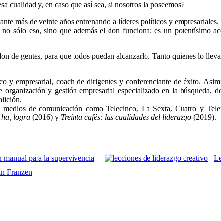
a cualidad y, en caso que así sea, si nosotros la poseemos?
nte más de veinte años entrenando a líderes políticos y empresariales. 
o no sólo eso, sino que además el don funciona: es un potentísimo ace
.
e don de gentes, para que todos puedan alcanzarlo. Tanto quienes lo llev
tico y empresarial, coach de dirigentes y conferenciante de éxito. As
 organización y gestión empresarial especializado en la búsqueda, de
alición.
es medios de comunicación como Telecinco, La Sexta, Cuatro y Telem
cha, logra
(2016) y
Treinta cafés: las
cualidades del liderazgo
(2019).
n manual para la supervivencia
Le
an Franzen