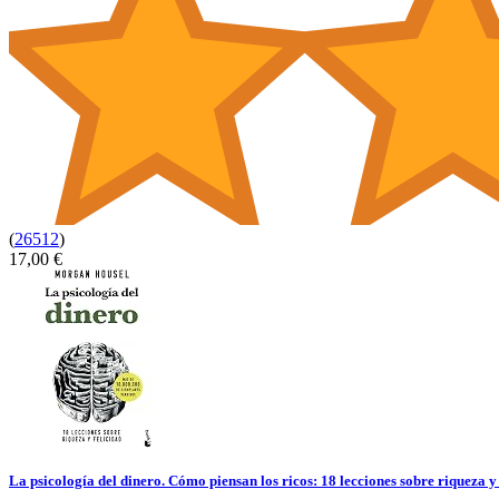
(
26512
)
17,00 €
La psicología del dinero. Cómo piensan los ricos: 18 lecciones sobre riqueza y