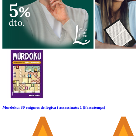
Murdoku: 80 enigmes de lògica i assassinats: 1 (Passatemps)