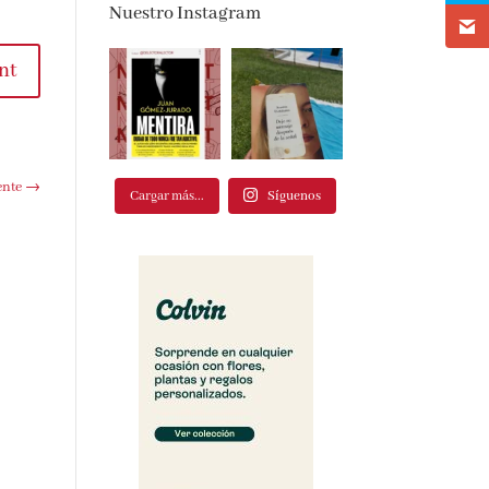
Nuestro Instagram
t
te
→
Cargar más...
Síguenos