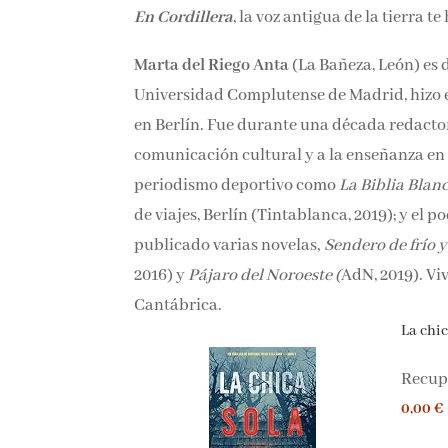
En Cordillera
, la voz antigua de la tierra 
Marta del Riego Anta
(La Bañeza, León) es 
la Universidad Complutense de Madrid, hizo 
Londres y en Berlín. Fue durante una década
a la comunicación cultural y a la enseñanz
de periodismo deportivo como
La Biblia Bl
literarias de viajes, Berlín (Tintablanca, 20
Ha publicado varias novelas,
Sendero de fr
2016) y
Pájaro del Noroeste (
AdN, 2019). Vi
Cantábrica.
La chica
Recupe
0,00 €