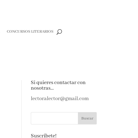
CONCURSOS LITERARIOS
CLOSE
e
Si quieres contactar con
nosotras…
e amantes de
as noticias y
lectoralector@gmail.com
ndeja de
Suscríbete!