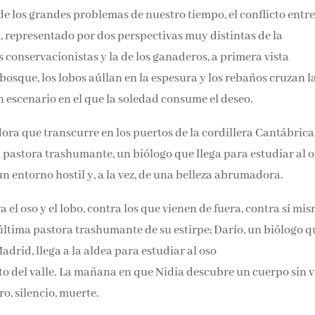
Email*
e los grandes problemas de nuestro tiempo, el conflicto entre
 representado por dos perspectivas muy distintas de la
os conservacionistas y la de los ganaderos, a primera vista
Por favor, acepta los
térmi
condiciones de privacidad
 bosque, los lobos aúllan en la espesura y los rebaños cruzan l
 escenario en el que la soledad consume el deseo.
dora que transcurre en los puertos de la cordillera Cantábrica
 (una pastora trashumante, un biólogo que llega para estudiar
en un entorno hostil y, a la vez, de una belleza abrumadora.
el oso y el lobo, contra los que vienen de fuera, contra sí mis
la última pastora trashumante de su estirpe; Darío, un biólogo
en Madrid, llega a la aldea para estudiar al oso
alto del valle. La mañana en que Nidia descubre un cuerpo sin 
o, silencio, muerte.