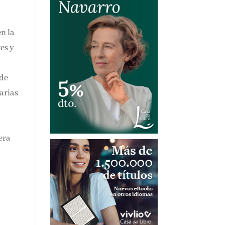
en
ica
ayos
.
era