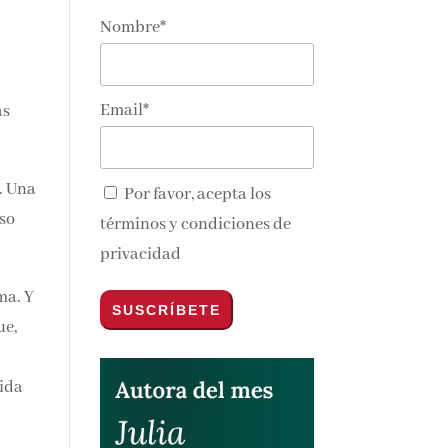
Nombre*
nos y
Email*
as
.
Por favor, acepta los
 al
términos y condiciones de
privacidad
ma.
vida