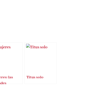
res: las
Titus solo
ndes
nderadas de
ectura