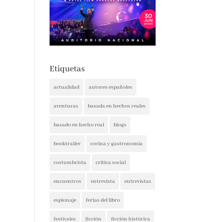
Etiquetas
actualidad
autores españoles
aventuras
basada en hechos reales
basado en hecho real
blogs
booktrailer
cocina y gastronomía
costumbrista
crítica social
encuentros
entrevista
entrevistas
espionaje
ferias del libro
festivales
ficción