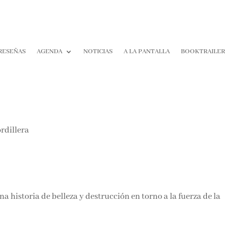
RESEÑAS
AGENDA
NOTICIAS
A LA PANTALLA
BOOKTRAILER
¡Suscríbete y No T
Pierdas Nada!
Únete a nuestra comunidad d
la literatura y recibe las últim
reseñas directamente en tu ba
entrada.
a historia de belleza y destrucción en torno a la fuerza de la
Nombre*