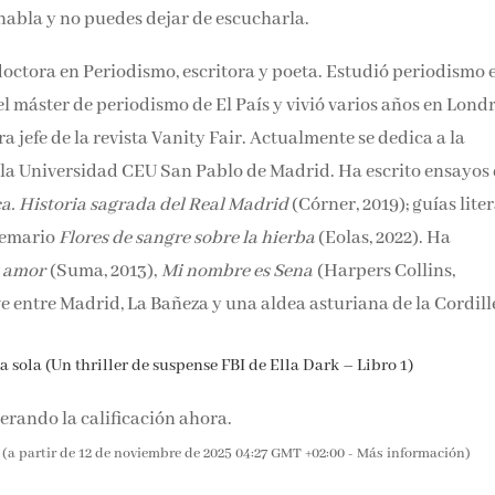
te habla y no puedes dejar de escucharla.
doctora en Periodismo, escritora y poeta. Estudió periodismo 
el máster de periodismo de El País y vivió varios años en
 redactora jefe de la revista Vanity Fair. Actualmente se ded
a en la Universidad CEU San Pablo de Madrid. Ha escrito ens
anca. Historia sagrada del Real Madrid
(Córner, 2019); guías
19); y el poemario
Flores de sangre sobre la hierba
(Eolas, 2022)
ío y amor
(Suma, 2013),
Mi nombre es Sena
(Harpers Collins,
ve entre Madrid, La Bañeza y una aldea asturiana de la Cordill
 sola (Un thriller de suspense FBI de Ella Dark – Libro 1)
rando la calificación ahora.
(a partir de 12 de noviembre de 2025 04:27 GMT +02:00 -
Más información
)