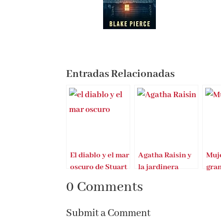
Entradas Relacionadas
El diablo y el mar
Agatha Raisin y
Muje
oscuro de Stuart
la jardinera
gra
Turton
asesinada
aba
0 Comments
la l
Submit a Comment