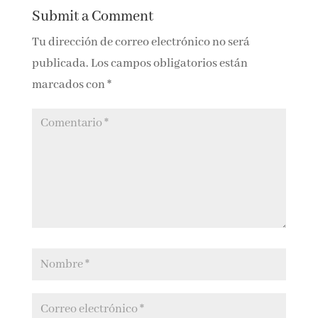
mente de Ana
de la mente de
García del
Joaquín M.
0 Comments
Barrio
Fuster
Submit a Comment
Tu dirección de correo electrónico no será
publicada.
Los campos obligatorios están
marcados con
*