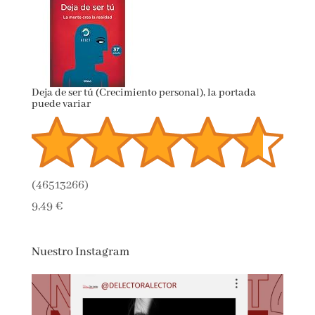
(
425713
)
14,90 €
Deja de ser tú (Crecimiento personal), la portada
puede variar
(
46513266
)
9,49 €