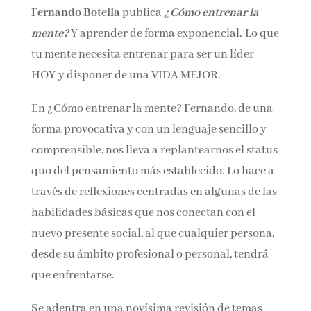
Fernando Botella
publica
¿Cómo entrenar la
Nombre*
mente?
Y aprender de forma exponencial. Lo
que tu mente necesita entrenar para ser un
Email*
líder HOY y disponer de una VIDA MEJOR.
En ¿Cómo entrenar la mente? Fernando, de
Por favor, acepta los
términos y condiciones
una forma provocativa y con un lenguaje
de privacidad
sencillo y comprensible, nos lleva a
replantearnos el status quo del pensamiento
más establecido. Lo hace a través de reflexiones
centradas en algunas de las habilidades
básicas que nos conectan con el nuevo
presente social, al que cualquier persona,
desde su ámbito profesional o personal, tendrá
que enfrentarse.