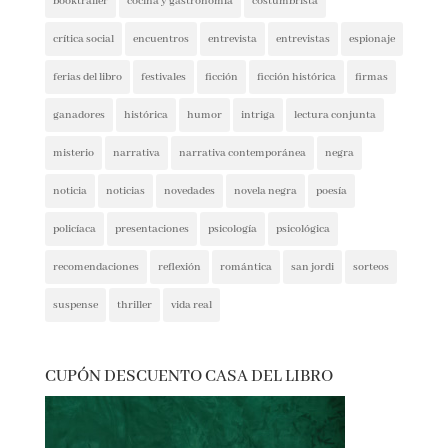
basada en hechos reales
basado en hecho real
blogs
booktrailer
cocina y gastronomía
costumbrista
crítica social
encuentros
entrevista
entrevistas
espionaje
ferias del libro
festivales
ficción
ficción histórica
firmas
ganadores
histórica
humor
intriga
lectura conjunta
misterio
narrativa
narrativa contemporánea
negra
noticia
noticias
novedades
novela negra
poesía
policíaca
presentaciones
psicología
psicológica
recomendaciones
reflexión
romántica
san jordi
sorteos
suspense
thriller
vida real