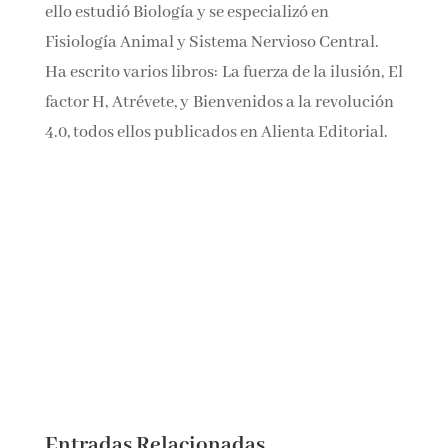
A Fernando le fascinan las personas, todo lo
que guarda relación con la vida y con el
cerebro. Por ello estudió Biología y se
especializó en Fisiología Animal y Sistema
Nervioso Central. Ha escrito varios libros: La
fuerza de la ilusión, El factor H, Atrévete,
y Bienvenidos a la revolución 4.0, todos ellos
publicados en Alienta Editorial.