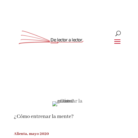
Suscríbete
CLOSE
¡Suscríbete y No Te Pierdas
Nada!
¿Cómo entrenar la mente?
Únete a nuestra comunidad de amantes de la
literatura y recibe las últimas noticias y
reseñas directamente en tu bandeja de entrada.
Alienta, mayo 2020