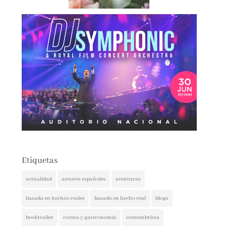
Etiquetas
actualidad
autores españoles
aventuras
basada en hechos reales
basado en hecho real
blogs
booktrailer
cocina y gastronomía
costumbrista
crítica social
encuentros
entrevista
entrevistas