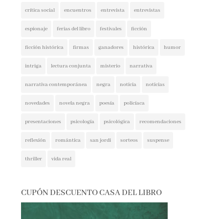
espionaje
ferias del libro
festivales
ficción
ficción histórica
firmas
ganadores
histórica
humor
intriga
lectura conjunta
misterio
narrativa
narrativa contemporánea
negra
noticia
noticias
novedades
novela negra
poesía
policíaca
presentaciones
psicología
psicológica
recomendaciones
reflexión
romántica
san jordi
sorteos
suspense
thriller
vida real
CUPÓN DESCUENTO CASA DEL LIBRO