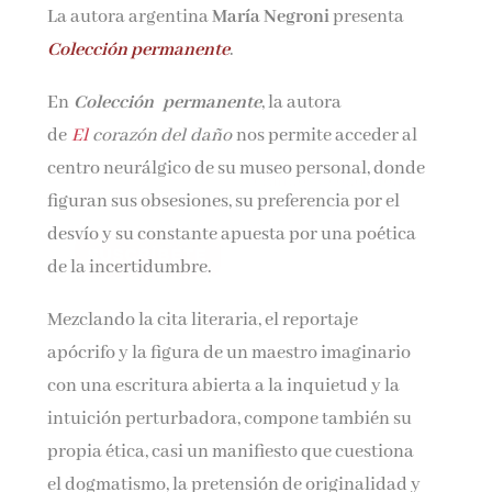
La autora argentina
María Negroni
presenta
Nombre*
Colección permanente
.
Email*
En
Colección
permanente
, la autora
de
El
corazón del
daño
nos permite acceder al
centro neurálgico de su museo personal, donde
Por favor, acepta los
términos y condiciones
figuran sus obsesiones, su preferencia por el
de privacidad
desvío y su constante apuesta por una poética
de la incertidumbre.
Mezclando la cita literaria, el reportaje
apócrifo y la figura de un maestro imaginario
con una escritura abierta a la inquietud y la
intuición perturbadora, compone también su
propia ética, casi un manifiesto que cuestiona
el dogmatismo, la pretensión de originalidad y