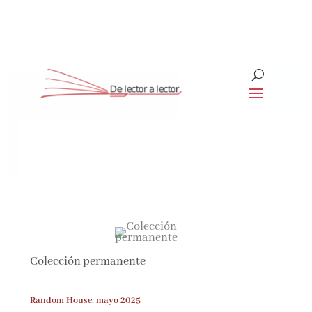
Suscríbete
CLOSE
¡Suscríbete y No Te Pierdas
Nada!
Colección permanente
Únete a nuestra comunidad de amantes de la
literatura y recibe las últimas noticias y
reseñas directamente en tu bandeja de entrada.
Random House, mayo 2025