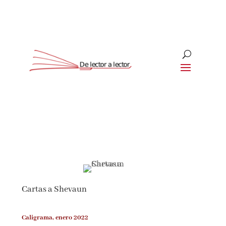
Suscríbete
CLOSE
¡Suscríbete y No Te Pierdas
Nada!
Cartas a Shevaun
Únete a nuestra comunidad de amantes de la
literatura y recibe las últimas noticias y
reseñas directamente en tu bandeja de entrada.
Caligrama, enero 2022