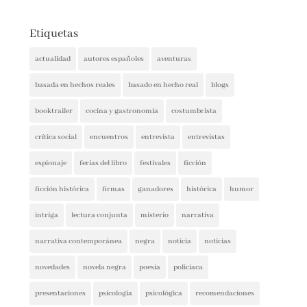
Etiquetas
actualidad
autores españoles
aventuras
basada en hechos reales
basado en hecho real
blogs
booktrailer
cocina y gastronomía
costumbrista
crítica social
encuentros
entrevista
entrevistas
espionaje
ferias del libro
festivales
ficción
ficción histórica
firmas
ganadores
histórica
humor
intriga
lectura conjunta
misterio
narrativa
narrativa contemporánea
negra
noticia
noticias
novedades
novela negra
poesía
policíaca
presentaciones
psicología
psicológica
recomendaciones
reflexión
romántica
san jordi
sorteos
suspense