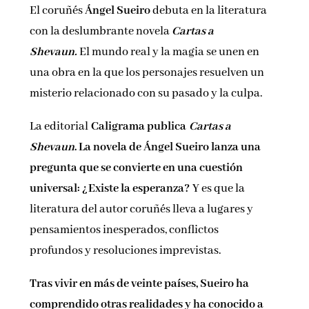
El coruñés
Ángel Sueiro
debuta en la literatura
Nombre*
con la deslumbrante novela
Cartas a
Shevaun.
El mundo real y la magia se unen en
Email*
una obra en la que los personajes resuelven un
misterio relacionado con su pasado y la culpa.
Por favor, acepta los
términos y condiciones
La editorial
Caligrama publica
Cartas a
de privacidad
Shevaun
. La novela de Ángel Sueiro lanza una
pregunta que se convierte en una cuestión
universal: ¿Existe la esperanza?
Y es que la
literatura del autor coruñés lleva a lugares y
pensamientos inesperados, conflictos
profundos y resoluciones imprevistas.
Tras vivir en más de veinte países, Sueiro ha
comprendido otras realidades y ha conocido a