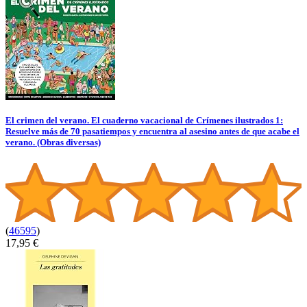
El crimen del verano. El cuaderno vacacional de Crímenes ilustrados 1:
Resuelve más de 70 pasatiempos y encuentra al asesino antes de que acabe el
verano. (Obras diversas)
(
46595
)
17,95 €