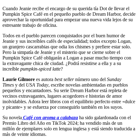
Cuando Jeanie recibe el encargo de su querida tía Dot de llevar el
Pumpkin Spice Café en el pequeño pueblo de Dream Harbor, decide
aprovechar la oportunidad para empezar una nueva vida lejos de su
estresante trabajo de oficina.
Todos en el pueblo parecen conquistados por el buen humor de
Jeanie y sus increíbles cafés de especialidad; todos excepto Logan,
un granjero cascarrabias que odia los chismes y prefiere estar solo.
Pero la simpatía de Jeanie y el misterio que se cierne sobre el
Pumpkin Spice Café obligarán a Logan a pasar mucho tiempo con
la extravagante chica de ciudad. ¿Podrá resistirse a ella y a su
increíble
pumpkin-spiced latte
?
Laurie Gilmore
es autora
best seller
número uno del
Sunday
Times
y del
USA Today
, escribe novelas ambientadas en pueblos
pequeños y encantadores. Su serie Dream Harbor está repleta de
vecinos extravagantes, lugares acogedores e historias de amor
inolvidables. Adora leer libros con el equilibrio perfecto entre «dulce
y picante» y se esfuerza por conseguirlo también en los suyos.
Su novela
Café con aroma a calabaza
ha sido galardonada con el
Premio Libro del Año en TikTok 2024; ha vendido más de un
millón de ejemplares solo en lengua inglesa y está siendo traducida a
más de veinte idiomas.