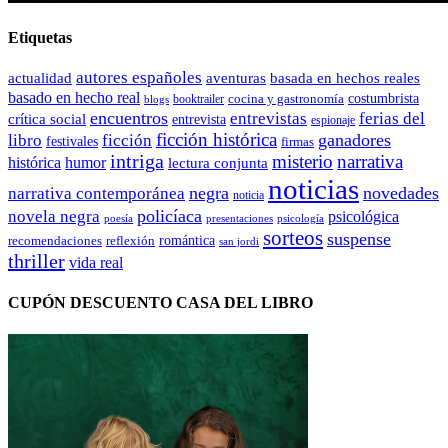
Etiquetas
autores españoles
actualidad
aventuras
basada en hechos reales
basado en hecho real
costumbrista
cocina y gastronomía
blogs
booktrailer
encuentros
entrevistas
ferias del
crítica social
entrevista
espionaje
ficción histórica
ganadores
libro
ficción
festivales
firmas
intriga
misterio
narrativa
histórica
humor
lectura conjunta
noticias
negra
novedades
narrativa contemporánea
noticia
policíaca
novela negra
psicológica
presentaciones
poesía
psicología
sorteos
suspense
romántica
recomendaciones
reflexión
san jordi
thriller
vida real
CUPÓN DESCUENTO CASA DEL LIBRO