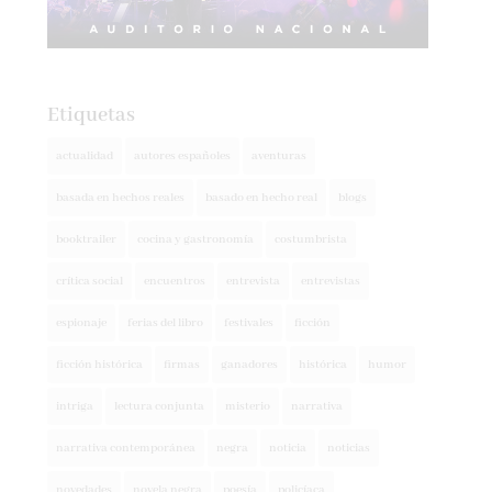
Etiquetas
actualidad
autores españoles
aventuras
basada en hechos reales
basado en hecho real
blogs
booktrailer
cocina y gastronomía
costumbrista
crítica social
encuentros
entrevista
entrevistas
espionaje
ferias del libro
festivales
ficción
ficción histórica
firmas
ganadores
histórica
humor
intriga
lectura conjunta
misterio
narrativa
narrativa contemporánea
negra
noticia
noticias
novedades
novela negra
poesía
policíaca