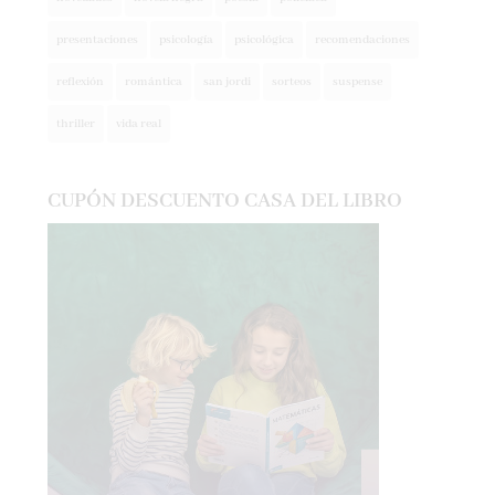
presentaciones
psicología
psicológica
recomendaciones
reflexión
romántica
san jordi
sorteos
suspense
thriller
vida real
CUPÓN DESCUENTO CASA DEL LIBRO