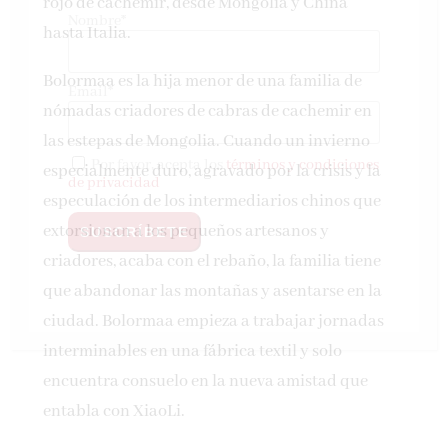
rojo de cachemir, desde Mongolia y China
Nombre*
hasta Italia.
Bolormaa es la hija menor de una familia de
Email*
nómadas criadores de cabras de cachemir en
las estepas de Mongolia. Cuando un invierno
Por favor, acepta los
términos y condiciones
especialmente duro, agravado por la crisis y la
de privacidad
especulación de los intermediarios chinos que
extorsionan a los pequeños artesanos y
criadores, acaba con el rebaño, la familia tiene
que abandonar las montañas y asentarse en la
ciudad. Bolormaa empieza a trabajar jornadas
interminables en una fábrica textil y solo
encuentra consuelo en la nueva amistad que
entabla con XiaoLi.