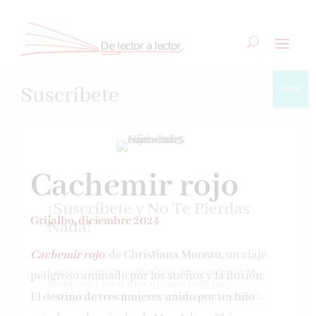
Suscríbete
CLOSE
Cachemir rojo
¡Suscríbete y No Te Pierdas
Grijalbo, diciembre 2024
Nada!
Cachemir rojo
, de
Christiana Moreau,
un viaje
Únete a nuestra comunidad de amantes de la
peligroso animado por los sueños y la ilusión.
literatura y recibe las últimas noticias y
El destino de tres mujeres unido por un hilo
reseñas directamente en tu bandeja de entrada.