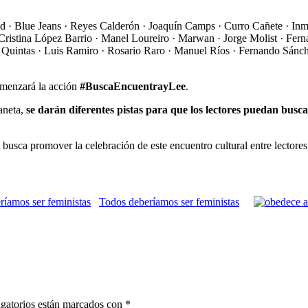
ad · Blue Jeans · Reyes Calderón · Joaquín Camps · Curro Cañete · Inm
· Cristina López Barrio · Manel Loureiro · Marwan · Jorge Molist · F
a Quintas · Luis Ramiro · Rosario Raro · Manuel Ríos · Fernando Sánc
comenzará la acción
#BuscaEncuentrayLee
.
aneta,
se darán diferentes pistas para que los lectores puedan busca
 busca promover la celebración de este encuentro cultural entre lectores
Todos deberíamos ser feministas
gatorios están marcados con
*