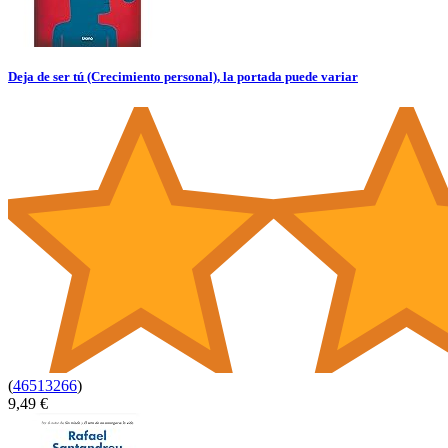
Deja de ser tú (Crecimiento personal), la portada puede variar
(
46513266
)
9,49 €