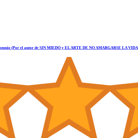
insomnio (Por el autor de SIN MIEDO y EL ARTE DE NO AMARGARSE LA VIDA) 