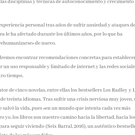
 las disciplinas y técnicas de autoconocimiento y crecimiento
experiencia personal tras años de sufrir ansiedad y ataques d
a le ha afectado durante los últimos años, por lo que ha
«rehumanizarse» de nuevo.
remos encontrar recomendaciones concretas para establece
r un uso responsable y limitado de internet y las redes sociale
tro tiempo.
utor de cinco novelas, entre ellas los bestsellers Los Radley y 
 treinta idiomas. Tras sufrir una crisis nerviosa muy joven, 
s le salvó la vida, pues «en un mundo que intenta cada vez más
o yo, los libros son nuestro camino hacia la libertad, hacia lo
para seguir viviendo (Seix Barral, 2016), un auténtico bestsell