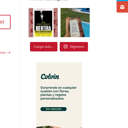
nt
Cargar más...
Síguenos
ente
→