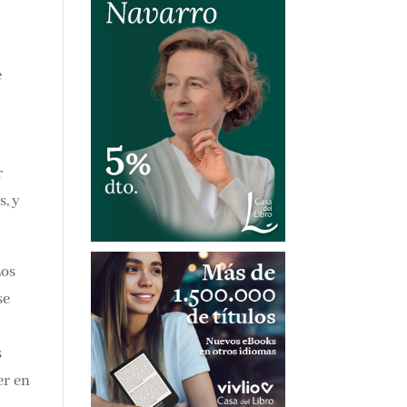
e
r
s, y
Los
se
s
er en