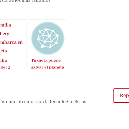
ista de los más vendidos.
illa
Tu dieta puede
kberg
salvar el planeta
embarca en
neta
Rep
ás embrutecidos con la tecnología. Besos