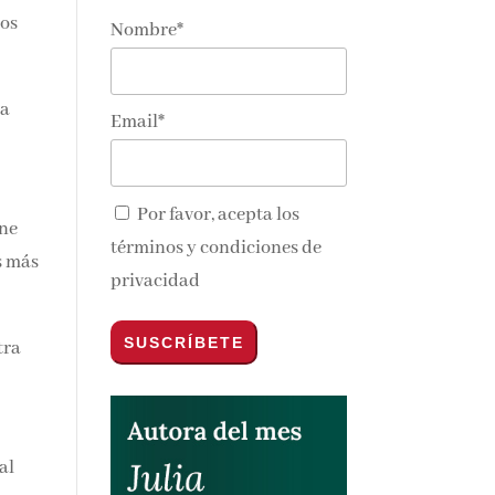
dos
Nombre*
la
Email*
a
Por favor, acepta los
ene
términos y condiciones de
s más
privacidad
tra
al