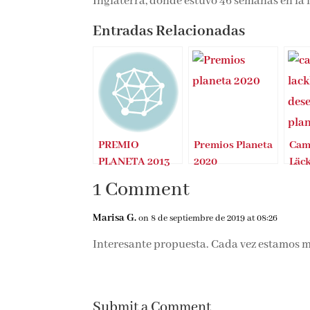
Inglaterra, donde estuvo 46 semanas en la l
Entradas Relacionadas
PREMIO
Premios Planeta
Cam
PLANETA 2013
2020
Läc
des
1 Comment
Pla
Marisa G.
on 8 de septiembre de 2019 at 08:26
Interesante propuesta. Cada vez estamos m
Submit a Comment