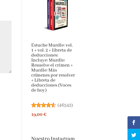
Estuche Murdle: vol.
1 + vol. 2 + libreta de
deducciones:
Incluye: Murdle:
Resuelve el crimen +
Murdle: Más
crímenes por resolver
+ Libreta de
deducciones (Voces
de hoy)
(
46542
)
19,00 €
Nuestro Instagram