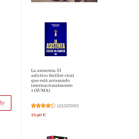
La asistenta: El
adictivo thriller viral
que está arrasando
internacionalmente:
1 (SUMA)
ly
(
43527207
)
18,90 €