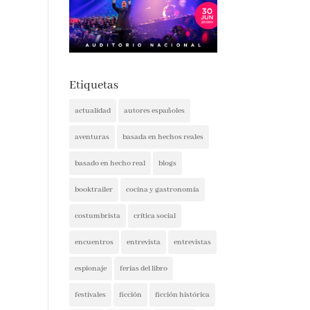
Etiquetas
actualidad
autores españoles
aventuras
basada en hechos reales
basado en hecho real
blogs
booktrailer
cocina y gastronomía
costumbrista
crítica social
encuentros
entrevista
entrevistas
espionaje
ferias del libro
festivales
ficción
ficción histórica