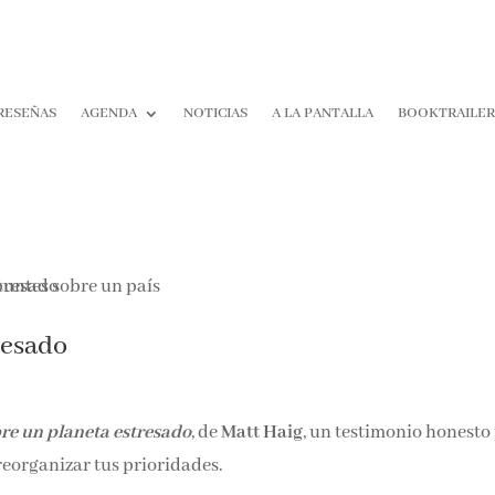
RESEÑAS
AGENDA
NOTICIAS
A LA PANTALLA
BOOKTRAILE
resado
re un planeta estresado
, de
Matt Haig
, un testimonio honesto
reorganizar tus prioridades.