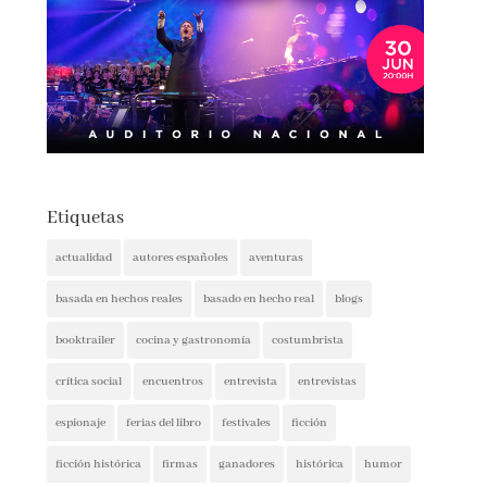
Etiquetas
actualidad
autores españoles
aventuras
basada en hechos reales
basado en hecho real
blogs
booktrailer
cocina y gastronomía
costumbrista
crítica social
encuentros
entrevista
entrevistas
espionaje
ferias del libro
festivales
ficción
ficción histórica
firmas
ganadores
histórica
humor
intriga
lectura conjunta
misterio
narrativa