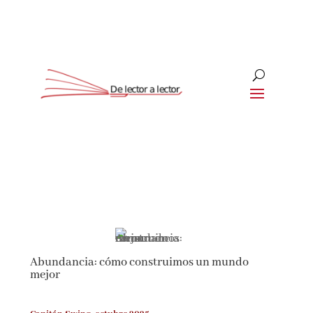
Suscríbete
CLOSE
¡Suscríbete y No Te Pierdas
Nada!
Abundancia: cómo construimos un mundo
Únete a nuestra comunidad de amantes de la
mejor
literatura y recibe las últimas noticias y
reseñas directamente en tu bandeja de entrada.