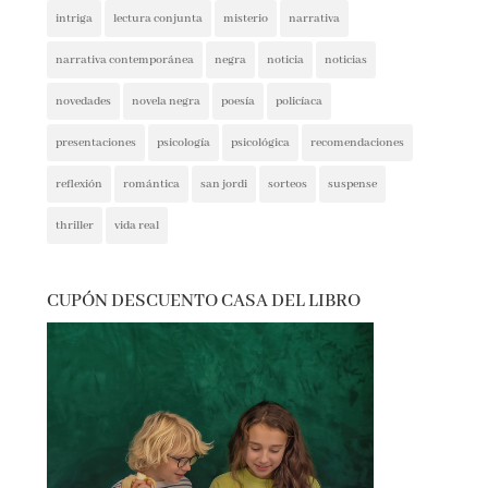
narrativa contemporánea
negra
noticia
noticias
novedades
novela negra
poesía
policíaca
presentaciones
psicología
psicológica
recomendaciones
reflexión
romántica
san jordi
sorteos
suspense
thriller
vida real
CUPÓN DESCUENTO CASA DEL LIBRO