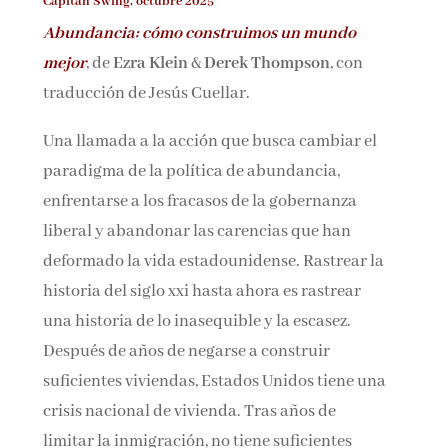
Capitán Swing, octubre 2025
Nombre*
Abundancia: cómo construimos un mundo
mejor
, de
Ezra Klein
&
Derek Thompson
, con
Email*
traducción de Jesús Cuellar.
Una llamada a la acción que busca cambiar el
Por favor, acepta los
términos y condiciones
paradigma de la política de abundancia,
de privacidad
enfrentarse a los fracasos de la gobernanza
liberal y abandonar las carencias que han
deformado la vida estadounidense. Rastrear la
historia del siglo xxi hasta ahora es rastrear
una historia de lo inasequible y la escasez.
Después de años de negarse a construir
suficientes viviendas, Estados Unidos tiene una
crisis nacional de vivienda. Tras años de
limitar la inmigración, no tiene suficientes