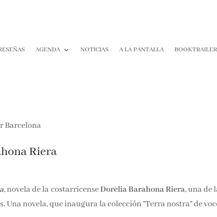
RESEÑAS
AGENDA
NOTICIAS
A LA PANTALLA
BOOKTRAILE
ahona Riera
na
, novela de la costarricense
Dorelia Barahona Riera
, una de 
ís. Una novela, que inaugura la colección “Terra nostra” de voc