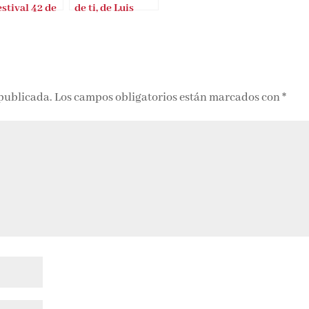
estival 42 de
de ti, de Luis
celona
Álvarez
 publicada.
Los campos obligatorios están marcados con
*