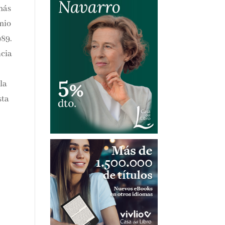
 más
emio
989.
ncia
 la
sta