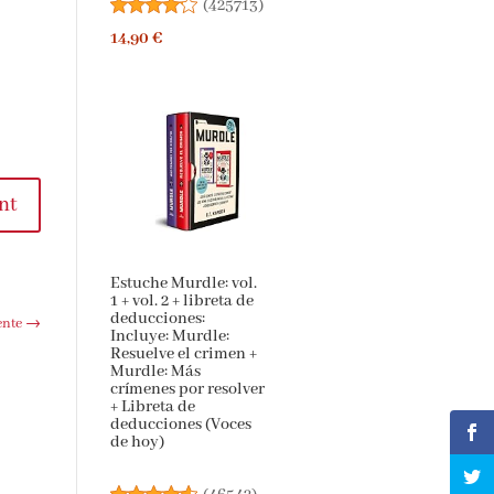
(
425713
)
14,90 €
nt
Estuche Murdle: vol.
1 + vol. 2 + libreta de
deducciones:
ente
→
Incluye: Murdle:
Resuelve el crimen +
Murdle: Más
crímenes por resolver
+ Libreta de
deducciones (Voces
de hoy)