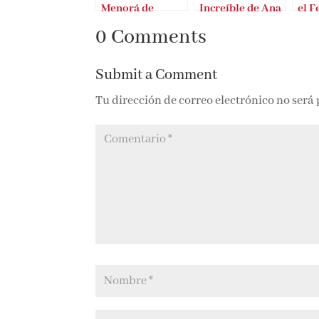
Menorá de
Increíble de Ana
el F
Joaquim Oller
Sánchez
Bar
0 Comments
Riera
Submit a Comment
Tu dirección de correo electrónico no será