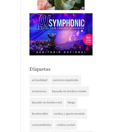
Etiquetas
actualidad
autores españoles
aventuras
basada en hechos reales
basado en hecho real
blogs
booktrailer
cocina y gastronomía
costumbrista
crítica social