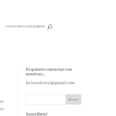
R
CONCURSOS LITERARIOS
Si quieres contactar con
nosotras…
lectoralector@gmail.com
las
es
Suscríbete!