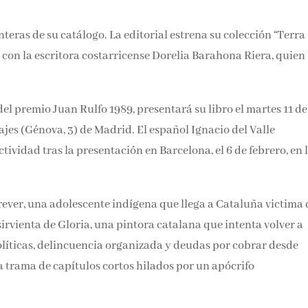
teras de su catálogo. La editorial estrena su colección “Terra
 con la escritora costarricense Dorelia Barahona Riera, quien
 premio Juan Rulfo 1989, presentará su libro el martes 11 de
asajes (Génova, 3) de Madrid. El español Ignacio del Valle
ividad tras la presentación en Barcelona, el 6 de febrero, en 
orever, una adolescente indígena que llega a Cataluña victima 
sirvienta de Gloria, una pintora catalana que intenta volver a
políticas, delincuencia organizada y deudas por cobrar desde
a trama de capítulos cortos hilados por un apócrifo