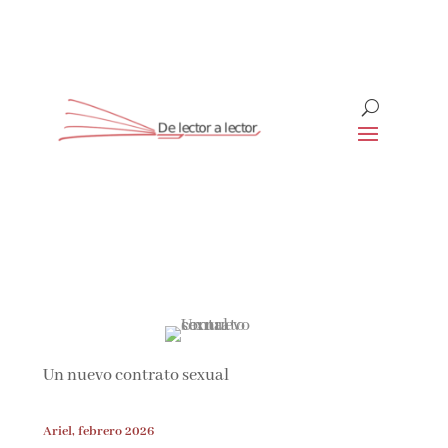
Suscríbete
CLOSE
¡Suscríbete y No Te Pierdas
Nada!
Un nuevo contrato sexual
Únete a nuestra comunidad de amantes de la
literatura y recibe las últimas noticias y
reseñas directamente en tu bandeja de entrada.
Ariel, febrero 2026