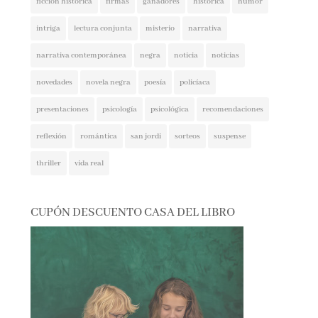
intriga
lectura conjunta
misterio
narrativa
narrativa contemporánea
negra
noticia
noticias
novedades
novela negra
poesía
policíaca
presentaciones
psicología
psicológica
recomendaciones
reflexión
romántica
san jordi
sorteos
suspense
thriller
vida real
CUPÓN DESCUENTO CASA DEL LIBRO