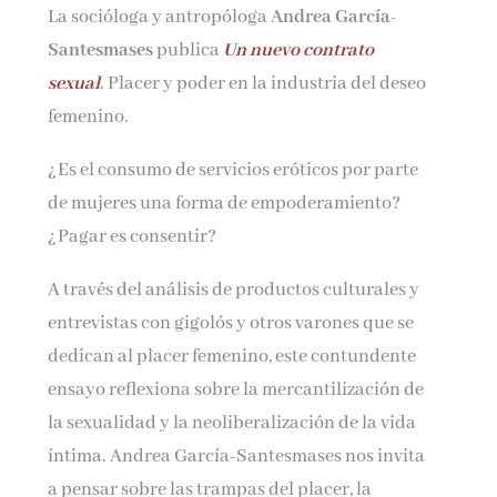
La socióloga y antropóloga
Andrea García-
Nombre*
Santesmases
publica
Un nuevo contrato
sexual
. Placer y poder en la industria del deseo
Email*
femenino.
¿Es el consumo de servicios eróticos por parte
Por favor, acepta los
términos y condiciones
de mujeres una forma de empoderamiento?
de privacidad
¿Pagar es consentir?
A través del análisis de productos culturales y
entrevistas con gigolós y otros varones que se
dedican al placer femenino, este contundente
ensayo reflexiona sobre la mercantilización de
la sexualidad y la neoliberalización de la vida
íntima. Andrea García-Santesmases nos invita
a pensar sobre las trampas del placer, la