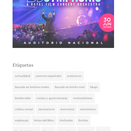
Etiquetas
actualidad
autores españoles
aventuras
basada en hechos reales
basado en hecho real
blogs
booktrailer
cocina y gastronomía
costumbrista
crítica social
encuentros
entrevista
entrevistas
espionaje
ferias del libro
festivales
ficción
ficción histórica
firmas
ganadores
histórica
humor