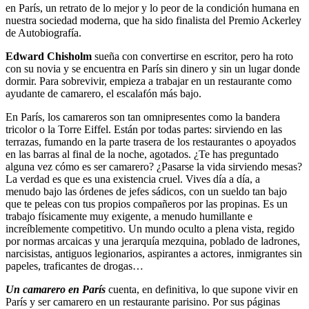
en París, un retrato de lo mejor y lo peor de la condición humana en
nuestra sociedad moderna, que ha sido finalista del Premio Ackerley
de Autobiografía.
Edward Chisholm
sueña con convertirse en escritor, pero ha roto
con su novia y se encuentra en París sin dinero y sin un lugar donde
dormir. Para sobrevivir, empieza a trabajar en un restaurante como
ayudante de camarero, el escalafón más bajo.
En París, los camareros son tan omnipresentes como la bandera
tricolor o la Torre Eiffel. Están por todas partes: sirviendo en las
terrazas, fumando en la parte trasera de los restaurantes o apoyados
en las barras al final de la noche, agotados. ¿Te has preguntado
alguna vez cómo es ser camarero? ¿Pasarse la vida sirviendo mesas?
La verdad es que es una existencia cruel. Vives día a día, a
menudo bajo las órdenes de jefes sádicos, con un sueldo tan bajo
que te peleas con tus propios compañeros por las propinas. Es un
trabajo físicamente muy exigente, a menudo humillante e
increíblemente competitivo. Un mundo oculto a plena vista, regido
por normas arcaicas y una jerarquía mezquina, poblado de ladrones,
narcisistas, antiguos legionarios, aspirantes a actores, inmigrantes sin
papeles, traficantes de drogas…
Un camarero en París
cuenta, en definitiva, lo que supone vivir en
París y ser camarero en un restaurante parisino. Por sus páginas