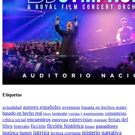
Etiquetas
autores españoles
actualidad
aventuras
basada en hechos reales
basado en hecho real
costumbrista
cocina y gastronomía
blogs
booktrailer
encuentros
entrevistas
ferias del
crítica social
entrevista
espionaje
ficción histórica
ganadores
libro
ficción
festivales
firmas
intriga
misterio
narrativa
histórica
humor
lectura conjunta