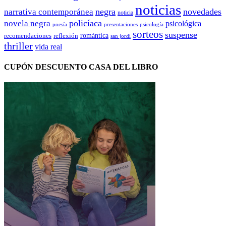
noticias
negra
novedades
narrativa contemporánea
noticia
policíaca
novela negra
psicológica
presentaciones
poesía
psicología
sorteos
suspense
romántica
recomendaciones
reflexión
san jordi
thriller
vida real
CUPÓN DESCUENTO CASA DEL LIBRO