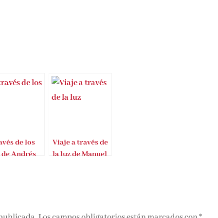
avés de los
Viaje a través de
s de Andrés
la luz de Manuel
rez
Casquero Durán
 publicada.
Los campos obligatorios están marcados con
*