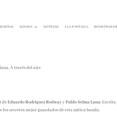
RESEÑAS
AGENDA
NOTICIAS
A LA PANTALLA
BOOKTRAILE
e
, de
Eduardo Rodríguez Rodway
y
Pablo Selma Luna
: Escrita
e los secretos mejor guardados de esta mítica banda.