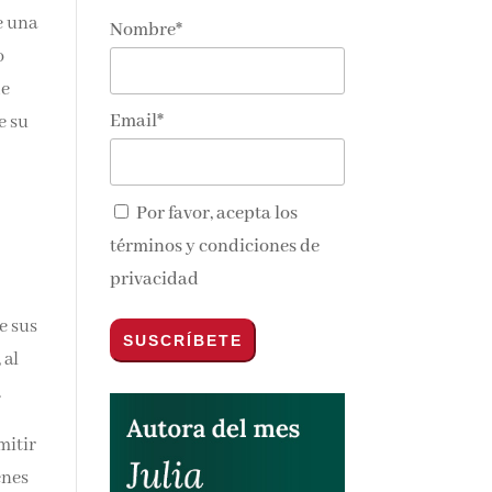
e una
Nombre*
o
de
Email*
e su
Por favor, acepta los
términos y condiciones de
privacidad
e sus
 al
.
mitir
enes