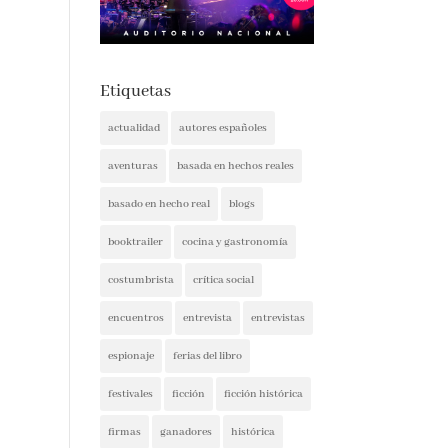
Etiquetas
actualidad
autores españoles
aventuras
basada en hechos reales
basado en hecho real
blogs
booktrailer
cocina y gastronomía
costumbrista
crítica social
encuentros
entrevista
entrevistas
espionaje
ferias del libro
festivales
ficción
ficción histórica
firmas
ganadores
histórica