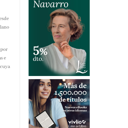
desde
llano
 por
as e
 cuya