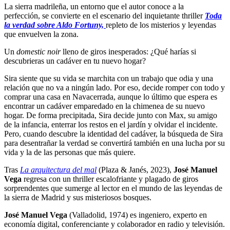
La sierra madrileña, un entorno que el autor conoce a la
perfección, se convierte en el escenario del inquietante thriller
Toda
la verdad sobre Aldo Fortuny,
repleto de los misterios y leyendas
que envuelven la zona.
Un
domestic noir
lleno de giros inesperados: ¿Qué harías si
descubrieras un cadáver en tu nuevo hogar?
Sira siente que su vida se marchita con un trabajo que odia y una
relación que no va a ningún lado. Por eso, decide romper con todo y
comprar una casa en Navacerrada, aunque lo último que espera es
encontrar un cadáver emparedado en la chimenea de su nuevo
hogar. De forma precipitada, Sira decide junto con Max, su amigo
de la infancia, enterrar los restos en el jardín y olvidar el incidente.
Pero, cuando descubre la identidad del cadáver, la búsqueda de Sira
para desentrañar la verdad se convertirá también en una lucha por su
vida y la de las personas que más quiere.
Tras
La arquitectura del mal
(Plaza & Janés, 2023),
José Manuel
Vega
regresa con un thriller escalofriante y plagado de giros
sorprendentes que sumerge al lector en el mundo de las leyendas de
la sierra de Madrid y sus misteriosos bosques.
José Manuel Vega
(Valladolid, 1974) es ingeniero, experto en
economía digital, conferenciante y colaborador en radio y televisión.