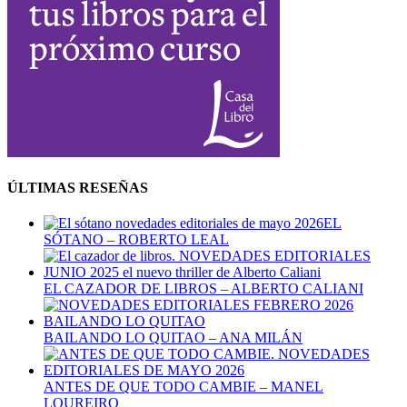
ÚLTIMAS RESEÑAS
EL
SÓTANO – ROBERTO LEAL
EL CAZADOR DE LIBROS – ALBERTO CALIANI
BAILANDO LO QUITAO – ANA MILÁN
ANTES DE QUE TODO CAMBIE – MANEL
LOUREIRO