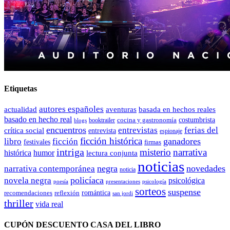
Etiquetas
autores españoles
actualidad
aventuras
basada en hechos reales
basado en hecho real
costumbrista
cocina y gastronomía
blogs
booktrailer
encuentros
entrevistas
ferias del
crítica social
entrevista
espionaje
ficción histórica
ganadores
libro
ficción
festivales
firmas
intriga
misterio
narrativa
histórica
humor
lectura conjunta
noticias
negra
novedades
narrativa contemporánea
noticia
policíaca
novela negra
psicológica
presentaciones
poesía
psicología
sorteos
suspense
romántica
recomendaciones
reflexión
san jordi
thriller
vida real
CUPÓN DESCUENTO CASA DEL LIBRO