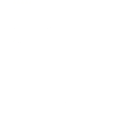
(
45526706
)
12,25 €
Nuestro Instagram