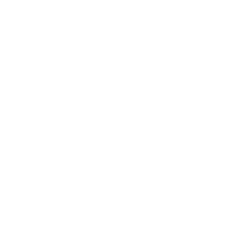
Ojo de gato
Historia de un
gato
El gato tuerto
El gato más culto
del mundo
0 Comments
Submit a Comment
Tu dirección de correo electrónico no será
publicada.
Los campos obligatorios están
marcados con
*