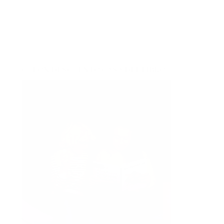
reflexión
romántica
san jordi
sorteos
suspense
thriller
vida real
CUPÓN DESCUENTO CASA DEL LIBRO