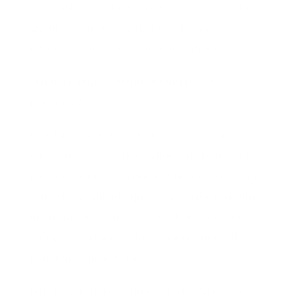
que existe entre los humanos y los gatos, y los
grandes beneficios sanadores de estas
relaciones en los momentos más difíciles.
¿Quién imaginaría que la cura perfecta
ronronea?
La misteriosa Clínica Kokoro se encuentra en
un oscuro y escondido callejón de Kioto. Solo
pueden encontrarla quienes más lo necesitan.
Aquí el tratamiento que se prescribe no incluye
medicamentos, sino… ¡gatos! Una receta que,
aunque al principio desconcierta, tiene el
poder de cambiar vidas.
Bajo la guía del excéntrico doctor Nike y la