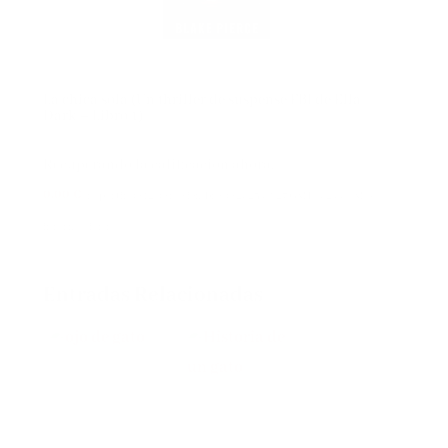
La chica sola (Un thriller de suspense FBI de Ella
Dark – Libro 1)
Recuperando la calificación ahora.
0,00 €
(a partir de 12 de noviembre de 2025 04:27 GMT +02:00 -
Más
información
)
Entradas Relacionadas