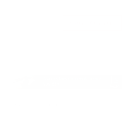
comente.
Submit Comment
←
Anterior
Siguiente
→
Si quieres contactar con nosotras…
lectoralector@gmail.com