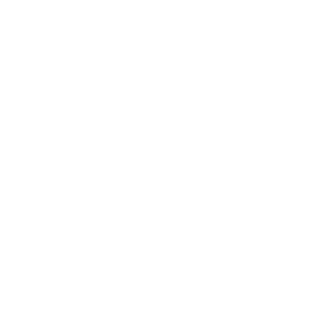
NOVEDADES EDITORIALES DE MAYO 2026
76 vistas
DIFERENTE – ELOY MORENO
72 vistas
Haunting Adeline
43 vistas
Spania, el secreto de las orcas
42 vistas