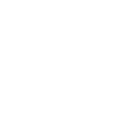
En calidad de Afiliado de Amazon, obtengo
ingresos por las compras adscritas que
cumplen los requisitos aplicables
Aviso legal
Política de privacidad
Política de cookies
Puedes contactar con nosotras en:
lectoralector@gmail.com