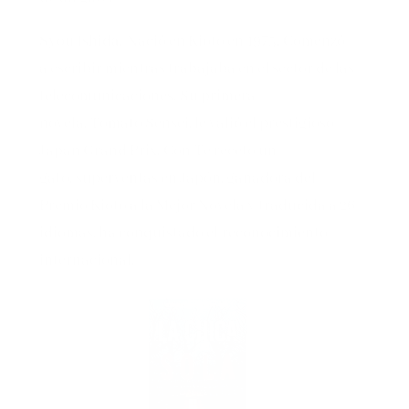
Syou Ishida
. Nació en Kioto en 1975. Comenzó
a escribir mientras trabajaba en el sector de las
telecomunicaciones. Su primera
novela, Tomato Sensei, le valió el prestigioso
Japan Grand Prix. Con Te receto un
gato, superventas en Japón, ganadora del
Premio Kioto a la Mejor Novela y traducida a 26
idiomas, ha conquistado el reconocimiento
internacional.