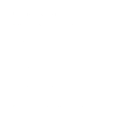
Lo + visto esta semana
NOVEDADES EDITORIALES
JULIO Y AGOSTO 2026
832 vistas
NOVEDADES EDITORIALES JUNIO 2026
134 vistas
EL SÓTANO – ROBERTO LEAL
126 vistas