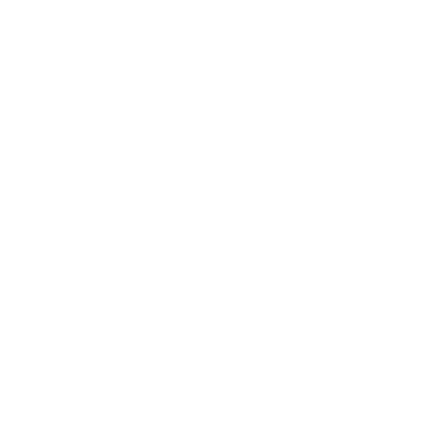
malhumorada enfermera Chitose, los pacientes
llegan buscando soluciones: un joven quiere
recuperar la alegría tras perder su empleo; un
hombre desea encontrar paz en casa y en el
trabajo; una madre agotada anhela reconectar
con su hija; una diseñadora desea liberarse de
su perfeccionismo, y una geisha intenta
superar una gran pérdida.
Mientras enfrentan sus propios conflictos,
descubrirán que estos compañeros felinos, con
su mezcla de ternura y excentricidad, pueden
ser una fuente inesperada de consuelo y
sabiduría. Porque, a veces, todo lo que
necesitas para sanar es el amor y la compañía
de un gato.