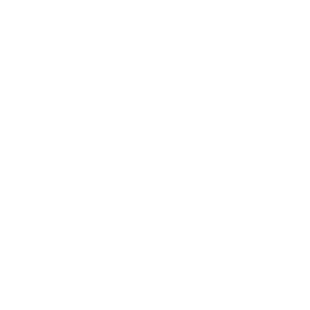
PRÓXIMOS LANZAMIENTOS
36 vistas
NOVEDADES EDITORIALES MARZO 2026
35 vistas
NOVEDADES EDITORIALES
JULIO Y AGOSTO 2025
32 vistas