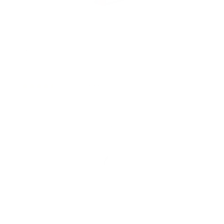
Estuche Murdle: vol. 1 + vol. 2 + libreta de
deducciones: Incluye: Murdle: Resuelve el crimen +
Murdle: Más crímenes por resolver + Libreta de
deducciones (Voces de hoy)
(
46542
)
19,00 €
El Hombre en busca de Sentido (fuera de colección)