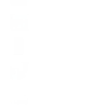
EL CAZADOR DE LIBROS –
ALBERTO CALIANI
BAILANDO LO QUITAO – ANA
MILÁN
ANTES DE QUE TODO CAMBIE –
MANEL LOUREIRO
LLEVARÁ TU NOMBRE –
SONSOLES ÓNEGA