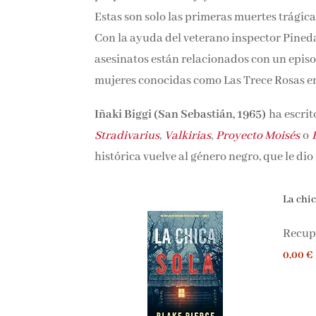
Estas son solo las primeras muertes trágic
Con la ayuda del veterano inspector Pineda
asesinatos están relacionados con un episo
mujeres conocidas como Las Trece Rosas e
Iñaki Biggi (San Sebastián, 1965)
ha escrit
Stradivarius
,
Valkirias
,
Proyecto Moisés
o
histórica vuelve al género negro, que le d
La chic
Recupe
0,00 €