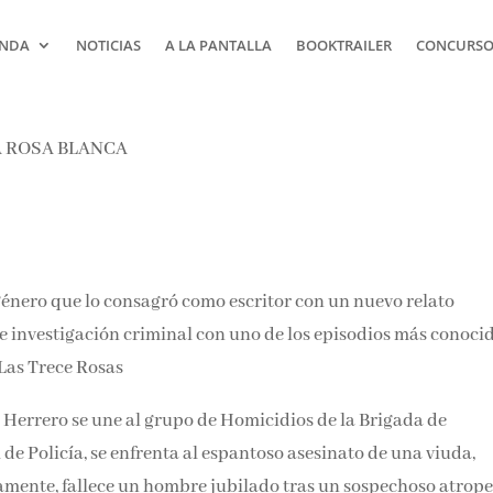
NDA
NOTICIAS
A LA PANTALLA
BOOKTRAILER
CONCURSOS
 género que lo consagró como escritor con un nuevo relato
te investigación criminal con uno de los episodios más conoci
 Las Trece Rosas
 Herrero se une al grupo de Homicidios de la Brigada de
de Policía, se enfrenta al espantoso asesinato de una viuda,
amente, fallece un hombre jubilado tras un sospechoso atrope