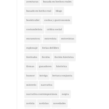
aventuras
basada en hechos reales
basado en hecho real
blogs
booktrailer
cocina y gastronomía
costumbrista
crítica social
encuentros
entrevista
entrevistas
espionaje
ferias del libro
festivales
ficción
ficción histórica
firmas
ganadores
histórica
humor
intriga
lectura conjunta
misterio
narrativa
narrativa contemporánea
negra
noticia
noticias
novedades