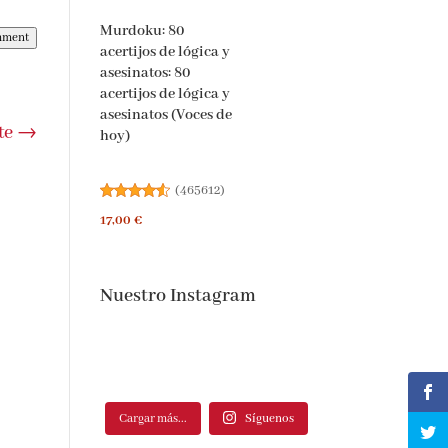
Murdoku: 80
mment
acertijos de lógica y
asesinatos: 80
acertijos de lógica y
asesinatos (Voces de
te
→
hoy)
(
465612
)
17,00 €
Nuestro Instagram
Cargar más...
Síguenos