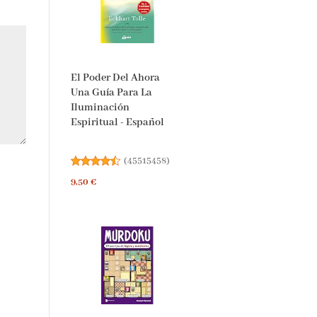
El Poder Del Ahora
Una Guía Para La
Iluminación
Espiritual - Español
(
45515458
)
9,50 €