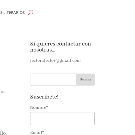
 LITERARIOS
Si quieres contactar con
nosotras…
lectoralector@gmail.com
dos
Suscríbete!
Nombre*
Email*
llo.