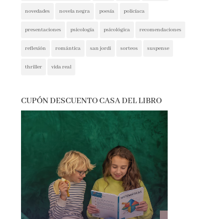
presentaciones
psicología
psicológica
recomendaciones
reflexión
romántica
san jordi
sorteos
suspense
thriller
vida real
CUPÓN DESCUENTO CASA DEL LIBRO