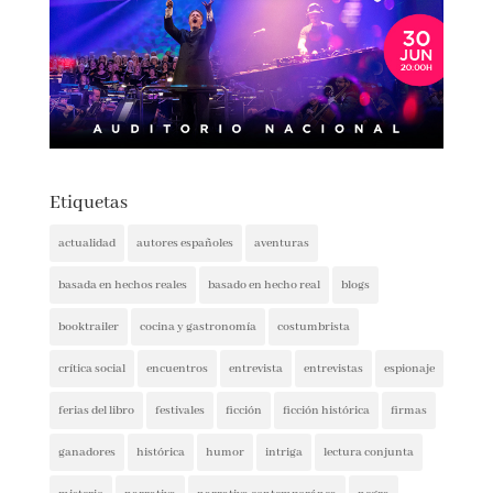
Etiquetas
actualidad
autores españoles
aventuras
basada en hechos reales
basado en hecho real
blogs
booktrailer
cocina y gastronomía
costumbrista
crítica social
encuentros
entrevista
entrevistas
espionaje
ferias del libro
festivales
ficción
ficción histórica
firmas
ganadores
histórica
humor
intriga
lectura conjunta