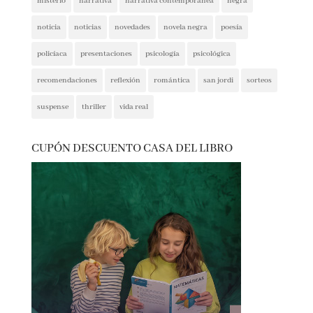
misterio
narrativa
narrativa contemporánea
negra
noticia
noticias
novedades
novela negra
poesía
policíaca
presentaciones
psicología
psicológica
recomendaciones
reflexión
romántica
san jordi
sorteos
suspense
thriller
vida real
CUPÓN DESCUENTO CASA DEL LIBRO