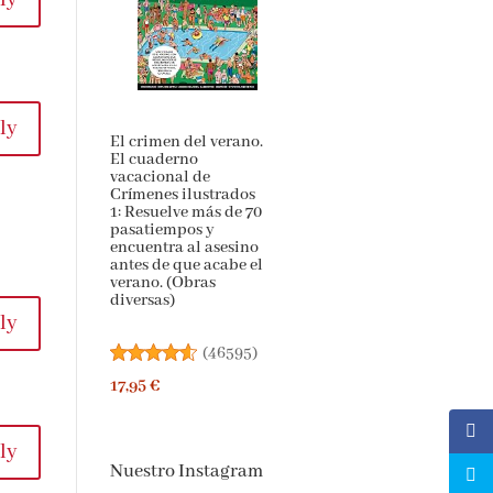
ly
ly
El crimen del verano.
El cuaderno
vacacional de
Crímenes ilustrados
1: Resuelve más de 70
pasatiempos y
encuentra al asesino
antes de que acabe el
verano. (Obras
diversas)
ly
(
46595
)
17,95 €
ly
Nuestro Instagram