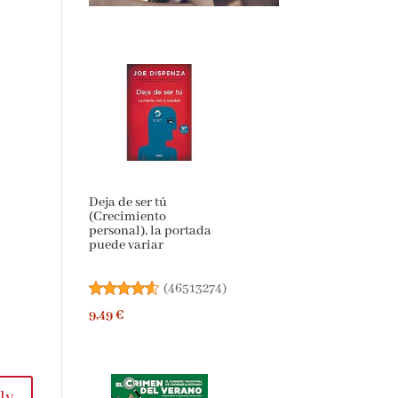
Deja de ser tú
(Crecimiento
personal), la portada
puede variar
(
46513274
)
9,49 €