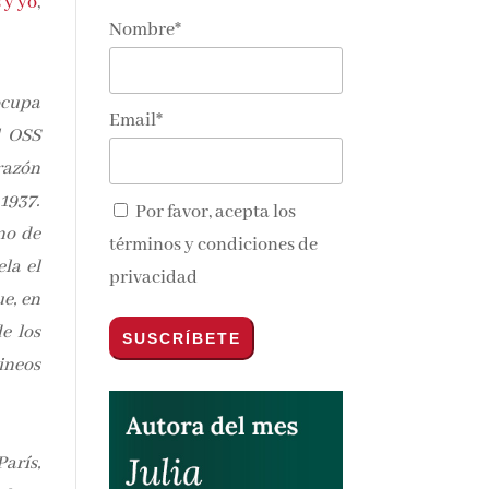
 y yo
,
Nombre*
 ocupa
Email*
l OSS
razón
1937.
Por favor, acepta los
no de
términos y condiciones de
la el
privacidad
e, en
e los
ineos
arís,