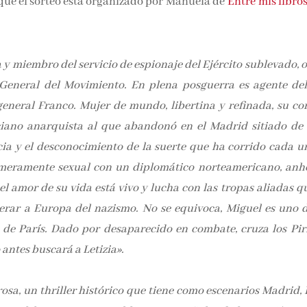
que el sorteo está organizado por Manuela de
Entre mis libros
la y miembro del servicio de espionaje del Ejército sublevado,
 General del Movimiento. En plena posguerra es agente de
general Franco. Mujer de mundo, libertina y refinada, su co
iano anarquista al que abandonó en el Madrid sitiado de 
a y el desconocimiento de la suerte que ha corrido cada u
n meramente sexual con un diplomático norteamericano, anhe
l amor de su vida está vivo y lucha con las tropas aliadas qu
berar a Europa del nazismo. No se equivoca, Miguel es uno d
 de París. Dado por desaparecido en combate, cruza los Pir
antes buscará a Letizia».
sa, un thriller histórico que tiene como escenarios Madrid, P