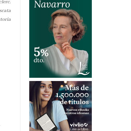
lerc.
scata
toria