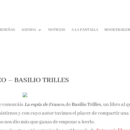
RESEÑAS
AGENDA
NOTICIAS
A LA PANTALLA
BOOKTRAILE
O – BASILIO TRILLES
e conozcáis
La espía de Franco,
de
Basilio Trilles,
un libro al 
istirnos y con cuyo autor tuvimos el placer de compartir una
 no nos dio más que ganas de empezar a leerlo.