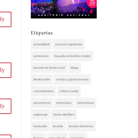
ly
Etiquetas
actualidad
autores españoles
aventuras
basada en hechos reales
basado en hecho real
blogs
ly
booktrailer
cocina y gastronomía
costumbrista
crítica social
encuentros
entrevista
entrevistas
ly
espionaje
ferias del libro
festivales
ficción
ficción histórica
firmas
ganadores
histórica