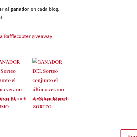
cer al ganador
en cada blog.
l
a Rafflecopter giveaway
TEO EL
GANADOR DEL
IMO
SORTEO
ANO DE
CONJUNTO EL
VIA BLANCH
ÚLTIMO
rena Franco)
VERANO DE
SILVIA BLANCH