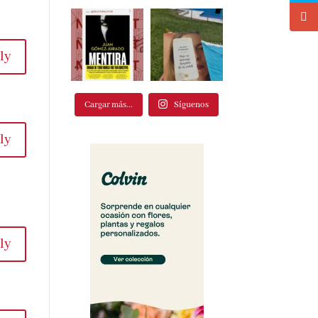
ly
Cargar más...
Síguenos
ly
ly