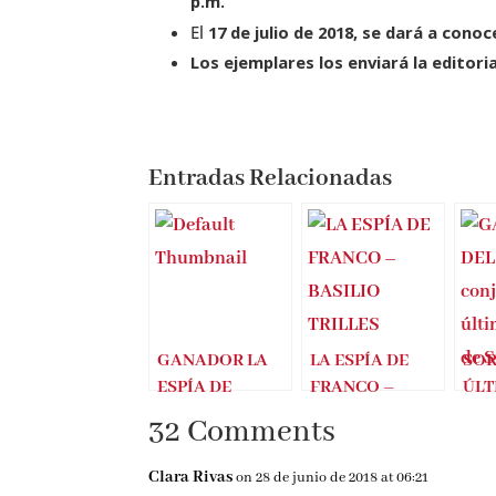
p.m.
El
17 de julio de 2018, se dará a cono
Los ejemplares los enviará la editoria
Entradas Relacionadas
GANADOR LA
LA ESPÍA DE
SOR
ESPÍA DE
FRANCO –
ÚLT
FRANCO
BASILIO
VER
32 Comments
(BASILIO
TRILLES
SIL
TRILLES)
(Lo
Clara Rivas
on 28 de junio de 2018 at 06:21