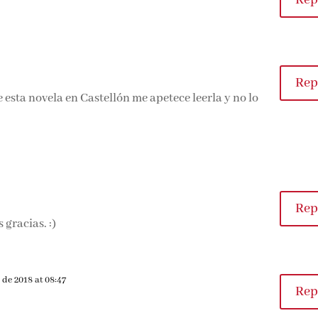
Rep
(Lorena Franco)
Rep
e esta novela en Castellón me apetece leerla y no lo
Rep
gracias. :)
 de 2018 at 08:47
Rep