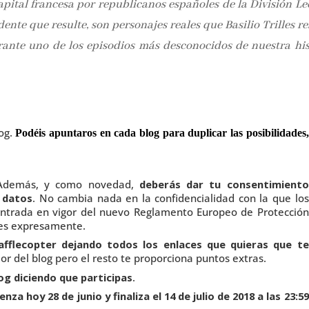
apital francesa por republicanos españoles de la División Lec
nte que resulte, son personajes reales que Basilio Trilles re
rante uno de los episodios más desconocidos de nuestra his
og.
Podéis apuntaros en cada blog para duplicar las posibilidades,
Además, y como novedad,
deberás dar tu consentimiento
 datos
. No cambia nada en la confidencialidad con la que los
entrada en vigor del nuevo Reglamento Europeo de Protección
ces expresamente.
rafflecopter dejando todos los enlaces que quieras que te
idor del blog pero el resto te proporciona puntos extras.
og diciendo que participas
.
nza hoy 28 de junio y finaliza el 14 de julio de 2018 a las 23:59