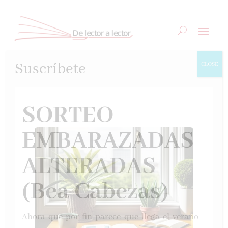
Suscríbete
CLOSE
SORTEO
EMBARAZADAS
ALTERADAS
(Bea Cabezas)
Ahora que por fin parece que llega el verano