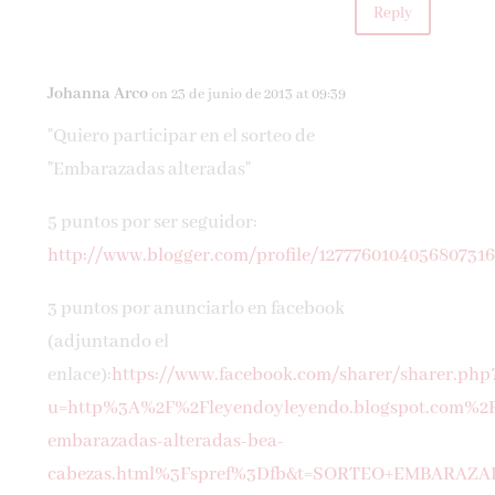
Reply
Johanna Arco
on 23 de junio de 2013 at 09:39
"Quiero participar en el sorteo de
"Embarazadas alteradas"
5 puntos por ser seguidor:
http://www.blogger.com/profile/127776010405680731
3 puntos por anunciarlo en facebook
(adjuntando el
enlace):
https://www.facebook.com/sharer/sharer.php
u=http%3A%2F%2Fleyendoyleyendo.blogspot.com%2
embarazadas-alteradas-bea-
cabezas.html%3Fspref%3Dfb&t=SORTEO+EMBARAZ