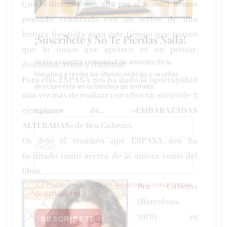
(¡no lo diremos muy alto por si acaso!), hemos
pensado celebrarlo con un sorteo de una
lectura fresquita para este tiempo que parece
¡Suscríbete y No Te Pierdas Nada!
que lo único que apetece es no pensar,
Únete a nuestra comunidad de amantes de la
descansar, reírse y disfrutar.
literatura y recibe las últimas noticias y reseñas
Para ello, ESPASA nos ha dado la oportunidad
directamente en tu bandeja de entrada.
una vez más de realizar con ellos un sorteo de 3
ejemplares de… «
EMBARAZADAS
Nombre*
ALTERADAS
» de Bea Cabezas.
Os dejo el resumen que ESPASA nos ha
Email*
facilitado tanto acerca de la autora como del
libro.
Por favor, acepta los
términos y condiciones
Bea Cabezas
de privacidad
(Barcelona,
1976) es