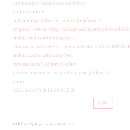
3 puntos por anunciarlo en twitter
(adjuntando el
enlace):
https://twitter.com/intent/tweet?
original_referer=http%3A%2F%2Fleyendoyleyendo.b
embarazadas-alteradas-bea-
cabezas.html&text=De+lector+a+lector%3A+SORTE
embarazadas-alteradas-bea-
cabezas.html%3Fspref%3Dtw
1 punto por sumar los puntos conseguidos: 12
puntos
GRACIASS POR EL SORTEO!!
Reply
LAKY
on 24 de junio de 2013 at 12:25