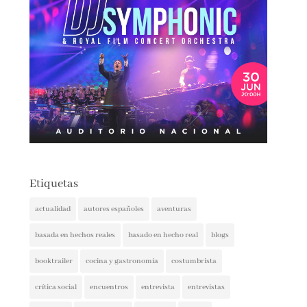
Etiquetas
actualidad
autores españoles
aventuras
basada en hechos reales
basado en hecho real
blogs
booktrailer
cocina y gastronomía
costumbrista
crítica social
encuentros
entrevista
entrevistas
espionaje
ferias del libro
festivales
ficción