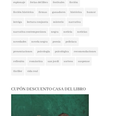
ficción histórica
firmas
ganadores
histórica
humor
intriga
lectura conjunta
misterio
narrativa
narrativa contemporánea
negra
noticia
noticias
novedades
novela negra
poesía
policíaca
presentaciones
psicología
psicológica
recomendaciones
reflexión
romántica
san jordi
sorteos
suspense
thriller
vida real
CUPÓN DESCUENTO CASA DEL LIBRO