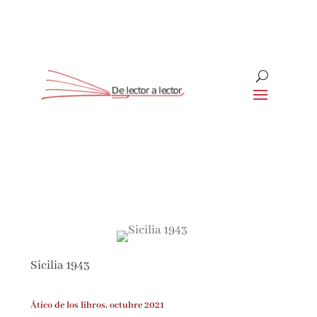
Suscríbete
CLOSE
¡Suscríbete y No Te Pierdas
Nada!
Sicilia 1943
Únete a nuestra comunidad de amantes de la
literatura y recibe las últimas noticias y
reseñas directamente en tu bandeja de entrada.
Ático de los libros, octubre 2021