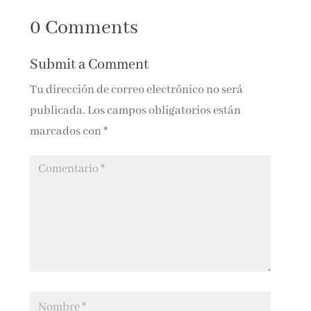
fenómeno
Triestre y Sicilia
0 Comments
editorial en
Italia
Submit a Comment
Tu dirección de correo electrónico no será
publicada.
Los campos obligatorios están
marcados con
*