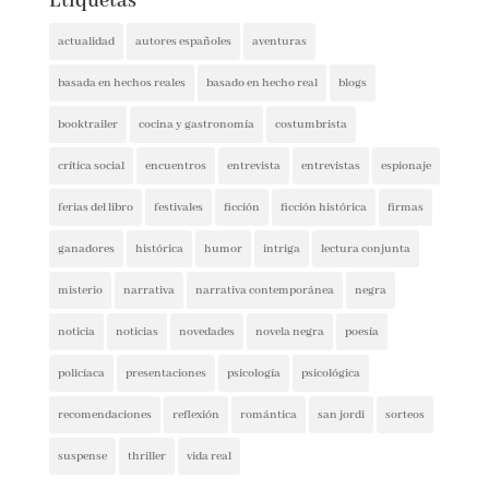
basada en hechos reales
basado en hecho real
blogs
booktrailer
cocina y gastronomía
costumbrista
crítica social
encuentros
entrevista
entrevistas
espionaje
ferias del libro
festivales
ficción
ficción histórica
firmas
ganadores
histórica
humor
intriga
lectura conjunta
misterio
narrativa
narrativa contemporánea
negra
noticia
noticias
novedades
novela negra
poesía
policíaca
presentaciones
psicología
psicológica
recomendaciones
reflexión
romántica
san jordi
sorteos
suspense
thriller
vida real