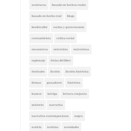
aventuras
basada en hechos reales
basado en hecho real
blogs
booktrailer
cocina y gastronomía
costumbrista
crítica social
encuentros
entrevista
entrevistas
espionaje
ferias del libro
festivales
ficción
ficción histórica
firmas
ganadores
histórica
humor
intriga
lectura conjunta
misterio
narrativa
narrativa contemporánea
negra