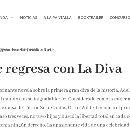
NDA
NOTICIAS
A LA PANTALLA
BOOKTRAILER
CONCURSOS
¡Suscríbete y No T
 regresa con La Diva
Pierdas Nada!
Únete a nuestra comunidad d
cinante novela sobre la primera gran diva de la historia, Ade
la literatura y recibe las últim
reseñas directamente en tu ba
al mundo con su inigualable voz. Considerada como la mujer 
entrada.
e musa de Tólstoi, Zela, Galdós, Oscar Wilde, Lincoln o el
Nombre*
arte, se casó tres veces, no tuvo hijos y buscó la libertad total 
su sexo no tenía ningún derecho. La apasionante vida de una