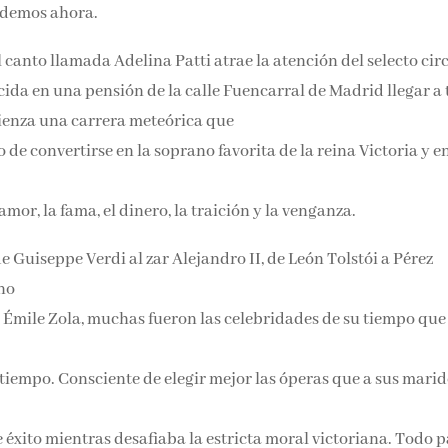
l y como lo entendemos ahora.
Email*
 canto llamada Adelina Patti atrae la atención del selecto
 cría nacida en una pensión de la calle Fuencarral de Madrid
Por favor, acepta los
térmi
condiciones de privacidad
e? Adelina comienza una carrera meteórica que
de convertirse en la soprano favorita de la reina Victoria y e
or, la fama, el dinero, la traición y la venganza.
 Guiseppe Verdi al zar Alejandro II, de León Tolstói a Pérez
no
o Émile Zola, muchas fueron las celebridades de su tiempo que
tiempo. Consciente de elegir mejor las óperas que a sus marid
éxito mientras desafiaba la estricta moral victoriana. Todo p