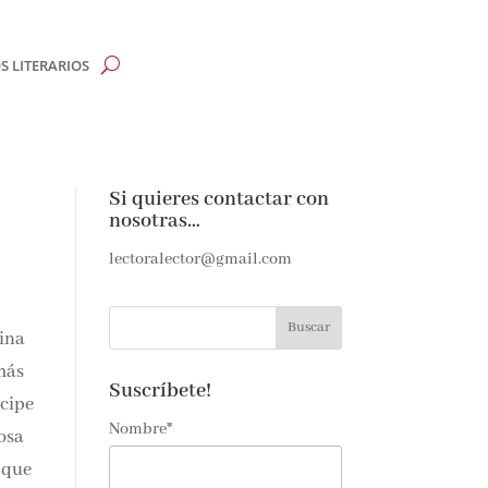
 LITERARIOS
Si quieres contactar con
nosotras…
e
lectoralector@gmail.com
e amantes de
lina
as noticias y
ndeja de
más
Suscríbete!
Nombre*
en