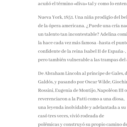
celebridad que acuñó el término «diva» ta
Nueva York, 1851. Una niña prodigio del bel
circuito de la ópera americana. ¿Puede una
llegar a tener un talento tan incontestabl
la hace cada vez más famosa -hasta el punto 
confidente de la reina Isabel II de España-,
pero también vulnerable a las trampas del am
De Abraham Lincoln al príncipe de Gales, de
Galdós, y pasando por Oscar Wilde, Giochi
Rossini, Eugenia de Montijo, Napoléon III 
reverenciaron a la Patti como a una diosa,
una leyenda inolvidable y adelantada a su 
se casó tres veces, vivió rodeada de
polémicas y construyó su propio camino de 