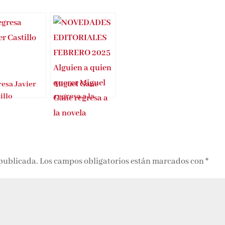
esa Javier
Miguel Gane
illo
regresa a la
novela
 publicada.
Los campos obligatorios están marcados con
*