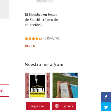
El Hombre en busca
de Sentido (fuera de
colección)
(
45526706
)
12,25 €
Nuestro Instagram
t
Cargar más...
Síguenos