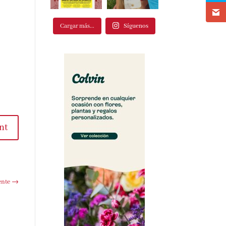
Cargar más...
Síguenos
t
te
→