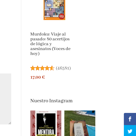
Murdoku: Viaje al
pasado: 80 acertijos
de lógica y
asesinatos (Voces de
hoy)
(
46581
)
17,00 €
Nuestro Instagram