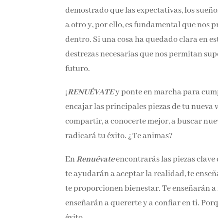
quedado demostrado que las expectativas, l
un momento a otro y, por ello, es fundame
renovarnos por dentro. Si una cosa ha qued
herramientas y las destrezas necesarias qu
presenten en el futuro.
¡
RENUÉVATE
y ponte en marcha para cumpl
encajar las principales piezas de tu nueva v
compartir, a conocerte mejor, a buscar nueva
radicará tu éxito. ¿Te animas?
En
Renuévate
encontrarás las piezas clave
te ayudarán a aceptar la realidad, te enseñ
que te proporcionen bienestar. Te enseñarán
enseñarán a quererte y a confiar en ti. Porq
éxito.