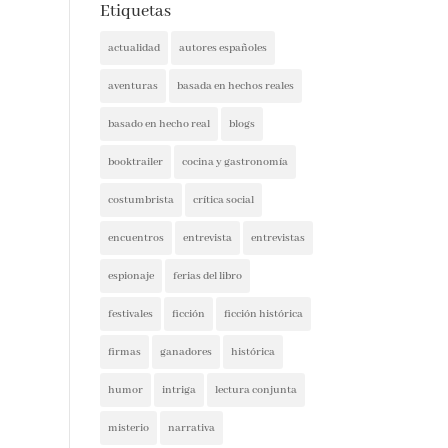
actualidad
autores españoles
aventuras
basada en hechos reales
basado en hecho real
blogs
booktrailer
cocina y gastronomía
costumbrista
crítica social
encuentros
entrevista
entrevistas
espionaje
ferias del libro
festivales
ficción
ficción histórica
firmas
ganadores
histórica
humor
intriga
lectura conjunta