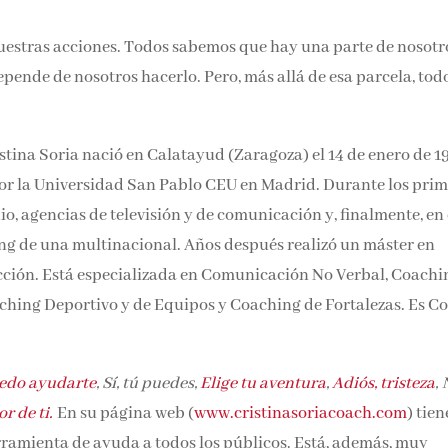
estras acciones. Todos sabemos que hay una parte de nosotr
nde de nosotros hacerlo. Pero, más allá de esa parcela, todo
istina Soria nació en Calatayud (Zaragoza) el 14 de enero de 1
por la Universidad San Pablo CEU en Madrid. Durante los
ar en radio, agencias de televisión y de comunicación y,
ación y Márketing de una multinacional. Años después reali
ional en N-Acción. Está especializada en Comunicación No
 para
coaches,
Coaching Deportivo y de Equipos y Coaching d
ASESCO.
edo ayudarte
, Sí, tú puedes,
Elige tu aventura
,
Adiós, tristeza
,
r de ti.
En su página web (
www.cristinasoriacoach.com
) tien
ramienta de ayuda a todos los públicos. Está, además, muy