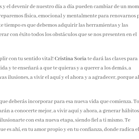
Email*
os sueños y el devenir de nuestro día a día pueden cambiar d
ntal que nos preparemos física, emocional y mentalmente para
ado clara en este tiempo es que debemos adquirir las
Por favor, acepta los
térmi
condiciones de privacidad
e nos permitan superar con éxito todos los obstáculos que se 
ir con tu sentido vital!
Cristina Soria
te dará las claves para
ida y te enseñará a que te quieras y a querer a los demás, a
s ilusiones, a vivir el aquí y el ahora y a agradecer, porque a
 que deberás incorporar para esa nueva vida que comienza. T
arán a conocerte mejor, a vivir aquí y ahora, a generar hábitos
 a ilusionarte con esta nueva etapa, siendo fiel a ti mismo. T
ue es ahí, en tu amor propio y en tu confianza, donde radica el