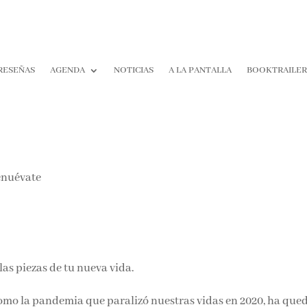
RESEÑAS
AGENDA
NOTICIAS
A LA PANTALLA
BOOKTRAILER
¡Suscríbete y No T
Pierdas Nada!
Únete a nuestra comunidad d
la literatura y recibe las últim
reseñas directamente en tu ba
entrada.
las piezas de tu nueva vida.
Nombre*
omo la pandemia que paralizó nuestras vidas en 2020, ha