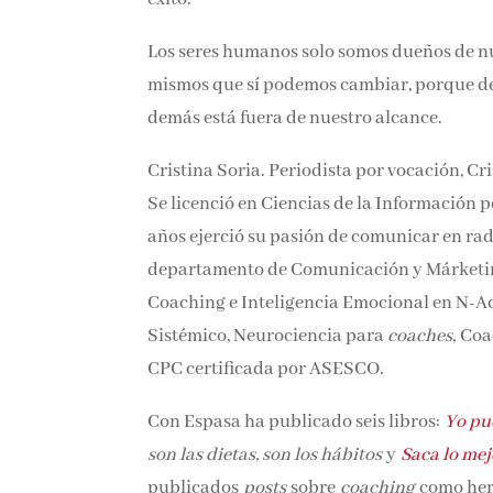
Los seres humanos solo somos dueños de nu
mismos que sí podemos cambiar, porque depe
demás está fuera de nuestro alcance.
Cristina Soria. Periodista por vocación, Cr
Se licenció en Ciencias de la Información 
primeros años ejerció su pasión de comunic
finalmente, en el departamento de Comunic
un máster en Coaching e Inteligencia Emoc
Verbal, Coaching Sistémico, Neurociencia
Fortalezas. Es Coach CPC certificada por 
Con Espasa ha publicado seis libros:
Yo pu
son las dietas, son los hábitos
y
Saca lo mejo
publicados
posts
sobre
coaching
como her