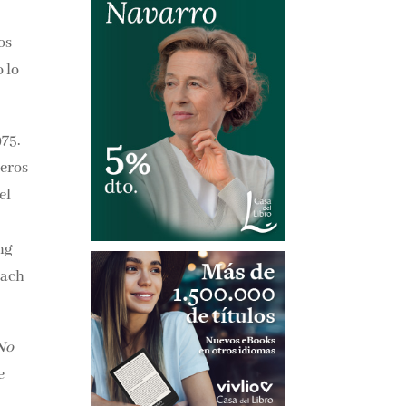
os
 lo
975.
zó
e
No
e