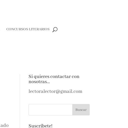
CONCURSOS LITERARIOS
CLOSE
e
Si quieres contactar con
nosotras…
e amantes de
as noticias y
lectoralector@gmail.com
ndeja de
Suscríbete!