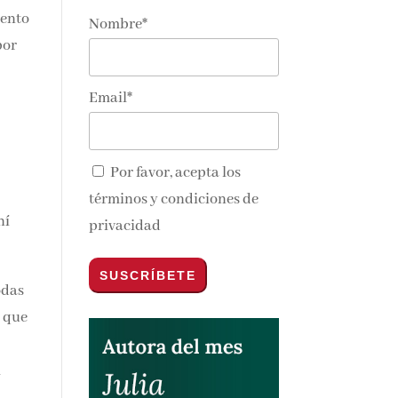
e
Nombre*
nos y
Email*
nos
Por favor, acepta los
términos y condiciones de
hí
privacidad
odas
e