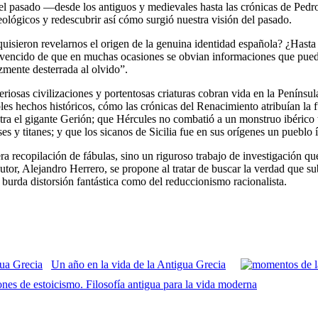
del pasado ―desde los antiguos y medievales hasta las crónicas de Pedr
lógicos y redescubrir así cómo surgió nuestra visión del pasado.
quisieron revelarnos el origen de la genuina identidad española? ¿Hasta
 convencido de que en muchas ocasiones se obvian informaciones que pue
izmente desterrada al olvido”.
iosas civilizaciones y portentosas criaturas cobran vida en la Península 
bles hechos históricos, cómo las crónicas del Renacimiento atribuían la 
ntra el gigante Gerión; que Hércules no combatió a un monstruo ibérico
es y titanes; y que los sicanos de Sicilia fue en sus orígenes un pueblo 
a recopilación de fábulas, sino un riguroso trabajo de investigación que
autor, Alejandro Herrero, se propone al tratar de buscar la verdad que s
la burda distorsión fantástica como del reduccionismo racionalista.
Un año en la vida de la Antigua Grecia
nes de estoicismo. Filosofía antigua para la vida moderna