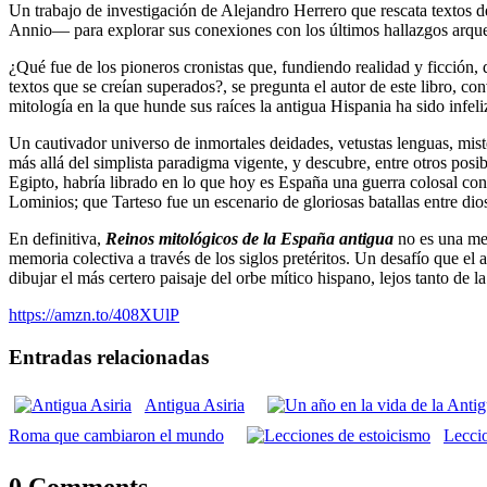
Un trabajo de investigación de Alejandro Herrero que rescata textos 
Annio― para explorar sus conexiones con los últimos hallazgos arqueo
¿Qué fue de los pioneros cronistas que, fundiendo realidad y ficción, 
textos que se creían superados?, se pregunta el autor de este libro,
mitología en la que hunde sus raíces la antigua Hispania ha sido infel
Un cautivador universo de inmortales deidades, vetustas lenguas, mister
más allá del simplista paradigma vigente, y descubre, entre otros posi
Egipto, habría librado en lo que hoy es España una guerra colosal co
Lominios; que Tarteso fue un escenario de gloriosas batallas entre dios
En definitiva,
Reinos mitológicos de la España antigua
no es una mer
memoria colectiva a través de los siglos pretéritos. Un desafío que el 
dibujar el más certero paisaje del orbe mítico hispano, lejos tanto de 
https://amzn.to/408XUlP
Entradas relacionadas
Antigua Asiria
Roma que cambiaron el mundo
Leccio
0 Comments