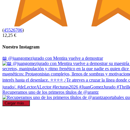
(
45526706
)
12,25 €
Nuestro Instagram
📖 @juangomezjurado con Mentira vuelve a demostrar
Recuperamos uno de los primeros títulos de @arantz
Cargar más...