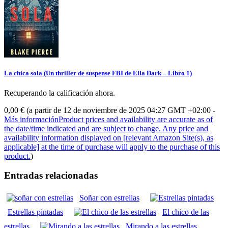
La chica sola (Un thriller de suspense FBI de Ella Dark – Libro 1)
Recuperando la calificación ahora.
0,00 €
(a partir de 12 de noviembre de 2025 04:27 GMT +02:00 -
Más información
Product prices and availability are accurate as of
the date/time indicated and are subject to change. Any price and
availability information displayed on [relevant Amazon Site(s), as
applicable] at the time of purchase will apply to the purchase of this
product.
)
Entradas relacionadas
Soñar con estrellas
Estrellas pintadas
El chico de las
estrellas
Mirando a las estrellas