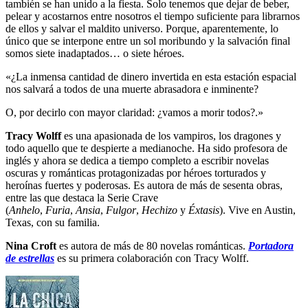
también se han unido a la fiesta. Solo tenemos que dejar de beber,
pelear y acostarnos entre nosotros el tiempo suficiente para librarnos
de ellos y salvar el maldito universo. Porque, aparentemente, lo
único que se interpone entre un sol moribundo y la salvación final
somos siete inadaptados… o siete héroes.
«¿La inmensa cantidad de dinero invertida en esta estación espacial
nos salvará a todos de una muerte abrasadora e inminente?
O, por decirlo con mayor claridad: ¿vamos a morir todos?.»
Tracy Wolff
es una apasionada de los vampiros, los dragones y
todo aquello que te despierte a medianoche. Ha sido profesora de
inglés y ahora se dedica a tiempo completo a escribir novelas
oscuras y románticas protagonizadas por héroes torturados y
heroínas fuertes y poderosas. Es autora de más de sesenta obras,
entre las que destaca la Serie Crave
(
Anhelo
,
Furia
,
Ansia
,
Fulgor
,
Hechizo
y
Éxtasis
). Vive en Austin,
Texas, con su familia.
Nina Croft
es autora de más de 80 novelas románticas.
Portadora
de estrellas
es su primera colaboración con Tracy Wolff.