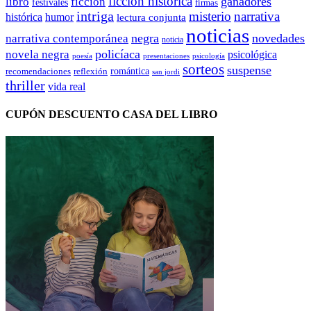
ficción histórica
ganadores
libro
ficción
festivales
firmas
intriga
misterio
narrativa
histórica
humor
lectura conjunta
noticias
negra
novedades
narrativa contemporánea
noticia
policíaca
novela negra
psicológica
presentaciones
poesía
psicología
sorteos
suspense
romántica
recomendaciones
reflexión
san jordi
thriller
vida real
CUPÓN DESCUENTO CASA DEL LIBRO