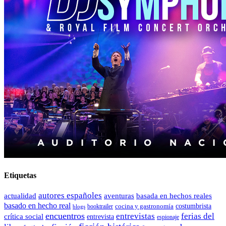
Etiquetas
autores españoles
actualidad
aventuras
basada en hechos reales
basado en hecho real
costumbrista
cocina y gastronomía
blogs
booktrailer
encuentros
entrevistas
ferias del
crítica social
entrevista
espionaje