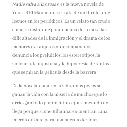
Nadie salva a las rosas
es la nueva novela de
Youssef El Maimouni, se trata de un thriller que
Email*
leemos en los periódicos. Es un relato tan crudo
como realista, que pone encima de la mesa las
dificultades de la inmigración y el drama de los
Por favor, acepta los
términos y condiciones
de privacidad
menores extranjeros no acompañados,
denuncia los prejuicios, los estereotipos, la
violencia, la injusticia y la hipocresía de tantos
que se miran la película desde la barrera.
En la novela, como en la vida, unos pocos se
ganan la vida con la miseria de muchos que lo
arriesgan todo por un futuro que a menudo no
llega porque, como Rihanna, encuentran «una
mierda de final para una mierda de vida».