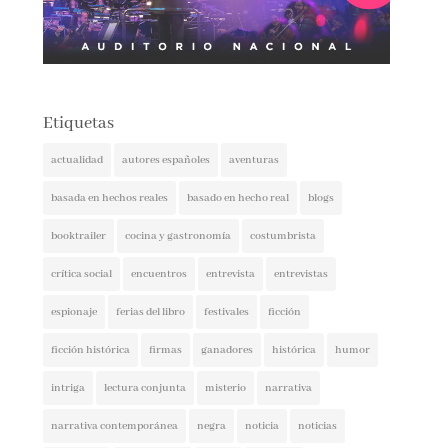
Etiquetas
actualidad
autores españoles
aventuras
basada en hechos reales
basado en hecho real
blogs
booktrailer
cocina y gastronomía
costumbrista
crítica social
encuentros
entrevista
entrevistas
espionaje
ferias del libro
festivales
ficción
ficción histórica
firmas
ganadores
histórica
humor
intriga
lectura conjunta
misterio
narrativa
narrativa contemporánea
negra
noticia
noticias
novedades
novela negra
poesía
policíaca