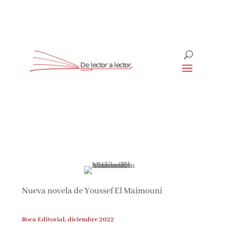
Suscríbete
CLOSE
¡Suscríbete y No Te Pierdas Nada!
Únete a nuestra comunidad de amantes de la
literatura y recibe las últimas noticias y reseñas
Nueva novela de Youssef El Maimouni
directamente en tu bandeja de entrada.
Roca Editorial, diciembre 2022
Nombre*