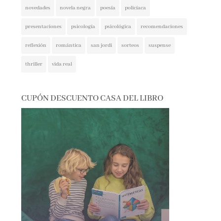
presentaciones
psicología
psicológica
recomendaciones
reflexión
romántica
san jordi
sorteos
suspense
thriller
vida real
CUPÓN DESCUENTO CASA DEL LIBRO