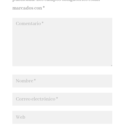
marcados con
*