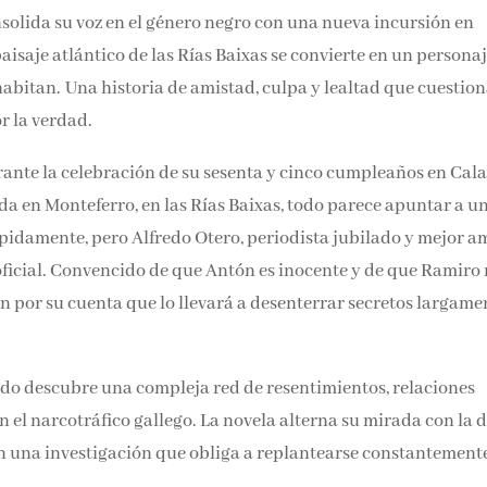
nsolida su voz en el género negro con una nueva incursión en
 paisaje atlántico de las Rías Baixas se convierte en un persona
 habitan. Una historia de amistad, culpa y lealtad que cuestio
r la verdad.
nte la celebración de su sesenta y cinco cumpleaños en Cal
da en Monteferro, en las Rías Baixas, todo parece apuntar a u
rápidamente, pero Alfredo Otero, periodista jubilado y mejor a
n oficial. Convencido de que Antón es inocente y de que Ramiro
ión por su cuenta que lo llevará a desenterrar secretos largame
edo descubre una compleja red de resentimientos, relaciones
n el narcotráfico gallego. La novela alterna su mirada con la 
 en una investigación que obliga a replantearse constantement