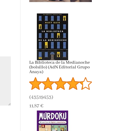
La Biblioteca de la Medianoche
(bolsillo) (AdN Editorial Grupo
Anaya)
(
43519453
)
11,87 €