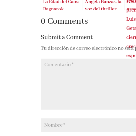
La Edad del Caos:
Ángela Banzas, la
Get
Ragnarok
voz del thriller
arra
gallego
edic
0 Comments
mir
Chi
Submit a Comment
Tu dirección de correo electrónico no será