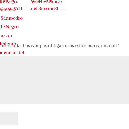
afe Negro
Vuelve Alfonso
nca su XVII
del Río con El
ión con la
enigma de Anne
ada puesta en
Wallace
na
 publicada.
Los campos obligatorios están marcados con
*