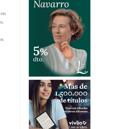
 en
s.
os