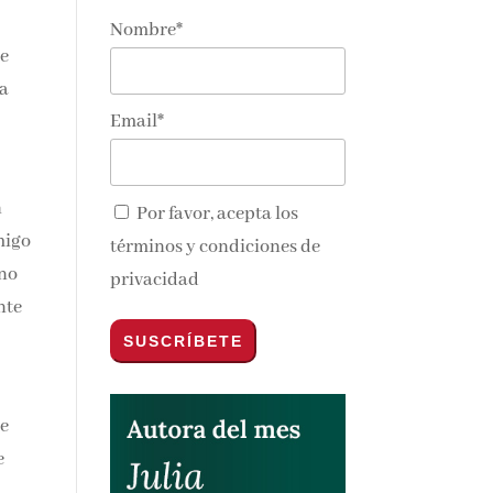
Nombre*
je
na
Email*
a
n
Por favor, acepta los
migo
términos y condiciones de
 no
privacidad
nte
de
e