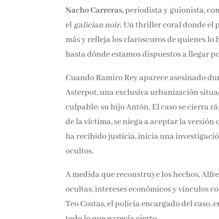
Nacho Carreras,
periodista y guionista, co
el
galician noir
. Un thriller coral donde el
más y refleja los claroscuros de quienes lo
hasta dónde estamos dispuestos a llegar po
Cuando Ramiro Rey aparece asesinado dura
Asterpot, una exclusiva urbanización situa
culpable: su hijo Antón. El caso se cierra 
de la víctima, se niega a aceptar la versió
ha recibido justicia, inicia una investigac
ocultos.
A medida que reconstruye los hechos, Alfr
ocultas, intereses económicos y vínculos co
Teo Costas, el policía encargado del caso,
todo lo que parecía cierto.