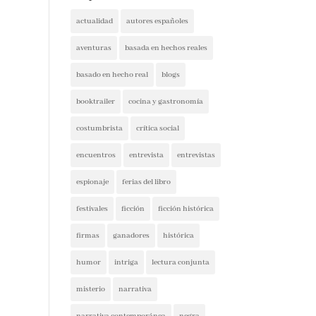
actualidad
autores españoles
aventuras
basada en hechos reales
basado en hecho real
blogs
booktrailer
cocina y gastronomía
costumbrista
crítica social
encuentros
entrevista
entrevistas
espionaje
ferias del libro
festivales
ficción
ficción histórica
firmas
ganadores
histórica
humor
intriga
lectura conjunta
misterio
narrativa
narrativa contemporánea
negra