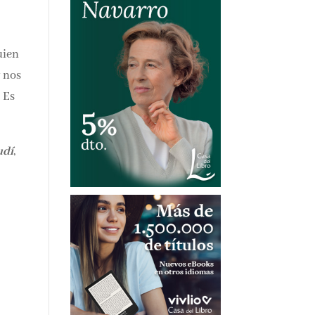
uien
y nos
 Es
udí
,