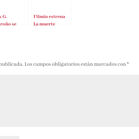
x G.
Filmin estrena
roño se
La muerte
ena en el
contada por un
r
sapiens a un
neandertal
 publicada.
Los campos obligatorios están marcados con
*