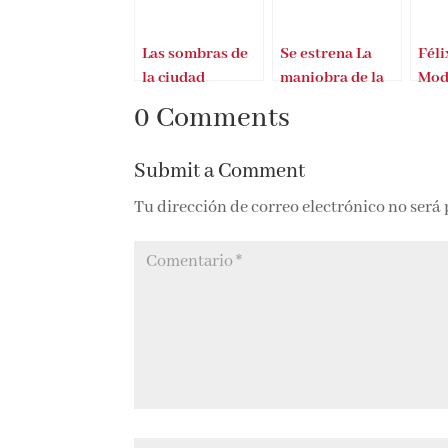
Las sombras de
Se estrena La
Féli
la ciudad
maniobra de la
Mod
tortuga
estr
0 Comments
noi
Submit a Comment
Tu dirección de correo electrónico no será