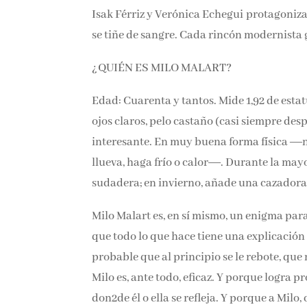
Isak Férriz y Verónica Echegui protagonizan
se tiñe de sangre. Cada rincón modernista
¿QUIÉN ES MILO MALART?
Edad: Cuarenta y tantos. Mide 1,92 de estat
ojos claros, pelo castaño (casi siempre des
interesante. En muy buena forma física ―n
llueva, haga frío o calor―. Durante la mayo
sudadera; en invierno, añade una cazadora
Milo Malart es, en sí mismo, un enigma para
que todo lo que hace tiene una explicación 
probable que al principio se le rebote, que 
Milo es, ante todo, eficaz. Y porque logra pr
don2de él o ella se refleja. Y porque a Milo