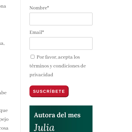
ona
Nombre*
Email*
sa,
Por favor, acepta los
términos y condiciones de
privacidad
sabe
s
rque
spejo
 cosa