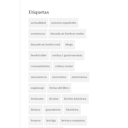
Etiquetas
actualidad
autores españoles
aventuras
basada en hechos reales
basado en hecho real
blogs
booktrailer
cocina y gastronomía
costumbrista
crítica social
encuentros
entrevista
entrevistas
espionaje
ferias del libro
festivales
ficción
ficción histórica
firmas
ganadores
histórica
humor
intriga
lectura conjunta