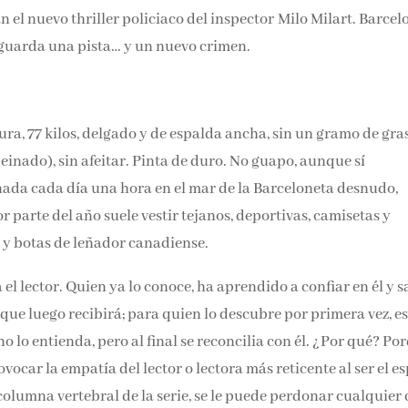
 el nuevo thriller policiaco del inspector Milo Milart. Barcel
 guarda una pista… y un nuevo crimen.
ura, 77 kilos, delgado y de espalda ancha, sin un gramo de gra
peinado), sin afeitar. Pinta de duro. No guapo, aunque sí
ada cada día una hora en el mar de la Barceloneta desnudo,
r parte del año suele vestir tejanos, deportivas, camisetas y
 y botas de leñador canadiense.
 el lector. Quien ya lo conoce, ha aprendido a confiar en él y 
que luego recibirá; para quien lo descubre por primera vez, e
no lo entienda, pero al final se reconcilia con él. ¿Por qué? Po
ovocar la empatía del lector o lectora más reticente al ser el e
, columna vertebral de la serie, se le puede perdonar cualquier