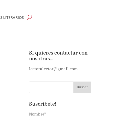
 LITERARIOS
Si quieres contactar con
nosotras…
te y
lectoralector@gmail.com
rdas
Suscríbete!
Nombre*
 de amantes
últimas