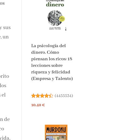
os
y
La psicología del
dinero. Cómo
piensan los ricos: 18
lecciones sobre
riqueza y felicidad
(Empresa y Talento)
ue
(
4455534
)
10,40 €
ón
ado