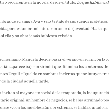
vo recurrente en la novela, desde el título,
Lo que habita en l
ras de su amiga Ava y será testigo de sus sueños proféticos 
ardecida por deslumbramiento de un amor de juventud. Hasta
o, como si ella y su obra jamás hubiesen existido.
e su hermano, Manuela decide pasar el verano en su rincón
San Sebastián aparece bajo un sirimiri que difumina los
 convierte los montes Urgull e Igueldo en sombras inciertas q
net fuera el autor de la ciudad aquella tarde.
invitan al mayor acto social de la temporada, la inauguraci
opietario original, un hombre de negocios, se había arruinado
onstruirse y, con los muebles aún por estrenar, se había quit