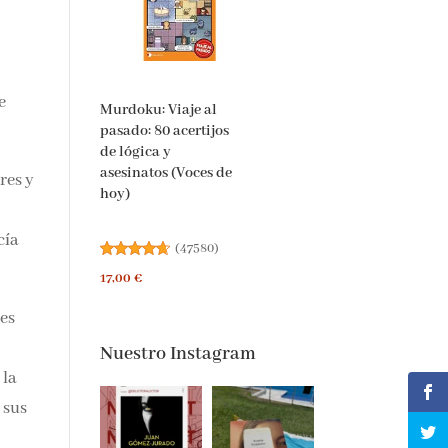
ella
e
Murdoku: Viaje al
pasado: 80 acertijos
de lógica y
asesinatos (Voces de
res
hoy)
l
cía
(
47580
)
17,00 €
es
Nuestro Instagram
 la
 sus