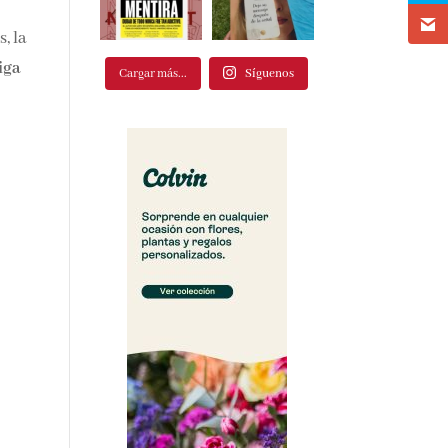
, la
iga
Cargar más...
Síguenos