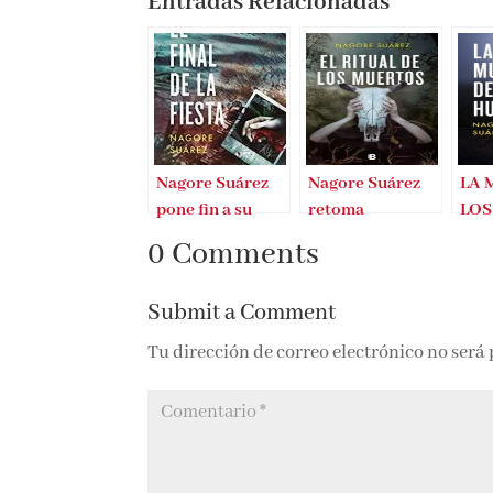
Nagore Suárez
Nagore Suárez
LA 
pone fin a su
retoma
LOS
trilogía
escenario y
NA
0 Comments
personajes
SUÁ
Submit a Comment
Tu dirección de correo electrónico no será