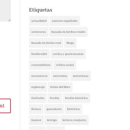
Etiquetas
actualidad
autores españoles
aventuras
basada en hechos reales
basado en hecho real
blogs
booktrailer
cocina y gastronomía
costumbrista
crítica social
encuentros
entrevista
entrevistas
espionaje
ferias del libro
festivales
ficción
t
ficción histórica
firmas
ganadores
histórica
humor
intriga
lectura conjunta