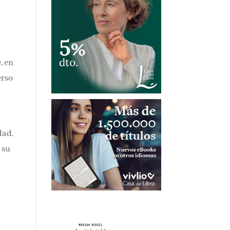
, en
erso
dad.
 su