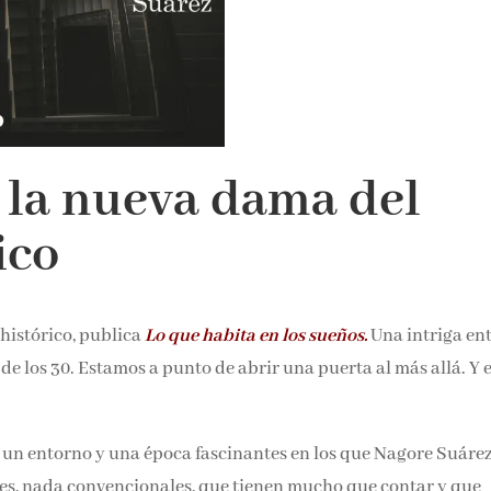
noticias y reseñas directame
bandeja de entrada.
Nombre*
 la nueva dama del
Email*
ico
Por favor, acepta los
térmi
condiciones de privacidad
 histórico, publica
Lo que habita en los sueños.
Una intriga en
ia de los 30. Estamos a punto de abrir una puerta al más allá. 
en un entorno y una época fascinantes en los que Nagore Suárez
res, nada convencionales, que tienen mucho que contar y que