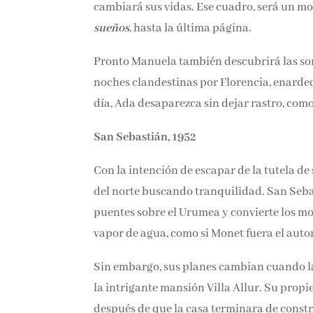
cambiará sus vidas. Ese cuadro, será un moti
sueñ
os
, hasta la última página.
Pronto Manuela también descubrirá las somb
sus noches clandestinas por Florencia, en
que, un día, Ada desaparezca sin dejar rastr
San Sebastián, 1952
Con la intención de escapar de la tutela d
favorito del norte buscando tranquilidad. 
contornos de los puentes sobre el Urumea y
se intuyen tras el vapor de agua, como si Mo
Sin embargo, sus planes cambian cuando la 
de la intrigante mansión Villa Allur. Su pr
poco después de que la casa terminara de c