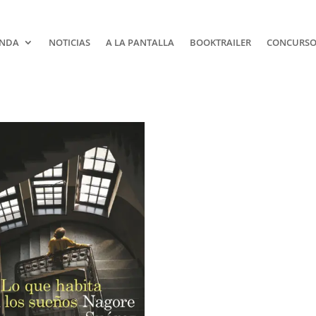
NDA
NOTICIAS
A LA PANTALLA
BOOKTRAILER
CONCURSOS
¡Suscríbe
No Te Pie
Nada!
Únete a nuestra comunidad
de la literatura y recibe las 