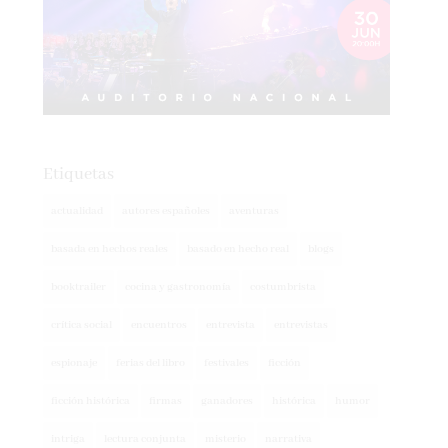
Etiquetas
actualidad
autores españoles
aventuras
basada en hechos reales
basado en hecho real
blogs
booktrailer
cocina y gastronomía
costumbrista
crítica social
encuentros
entrevista
entrevistas
espionaje
ferias del libro
festivales
ficción
ficción histórica
firmas
ganadores
histórica
humor
intriga
lectura conjunta
misterio
narrativa