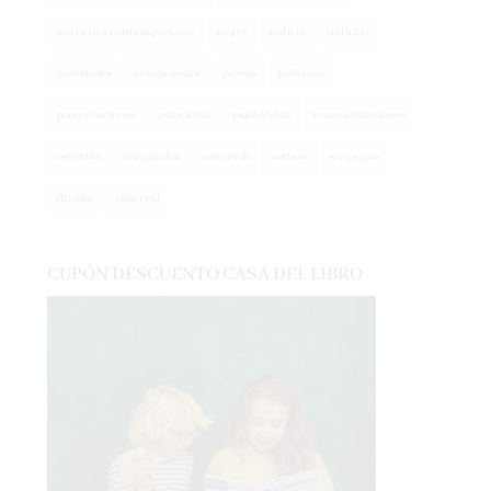
narrativa contemporánea
negra
noticia
noticias
novedades
novela negra
poesía
policíaca
presentaciones
psicología
psicológica
recomendaciones
reflexión
romántica
san jordi
sorteos
suspense
thriller
vida real
CUPÓN DESCUENTO CASA DEL LIBRO