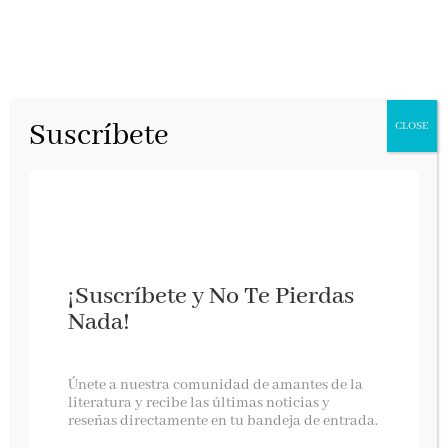
Suscríbete
CLOSE
MES
GUERRERO EN
¡Suscríbete y No Te Pierdas
LIBROS QUE
Nada!
HAY QUE LEER
Únete a nuestra comunidad de amantes de la
literatura y recibe las últimas noticias y
reseñas directamente en tu bandeja de entrada.
Laky de
Libros que hay que leer
vuelve a