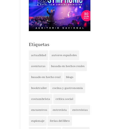
Etiquetas
actualidad
autores españoles
aventuras
basada en hechos reales
basado en hecho real
blogs
booktrailer
cocina y gastronomía
costumbrista
crítica social
encuentros
entrevista
entrevistas
espionaje
ferias del libro