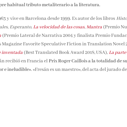
pre habitual tributo metaliterario a la literatura.
63 y vive en Barcelona desde 1999. Es autor de los libros
Histo
ales
,
Esperanto
,
La velocidad de las cosas
,
Mantra
(Premio Nu
n
(Premio Lateral de Narrativa 2004 y finalista Premio Funda
 Magazine Favorite Speculative Fiction in Translation Novel 
e inventada
(Best Translated Book Award 2018, USA),
La parte
sán recibió en Francia el
Prix Roger Caillois a la totalidad de s
or e ineludible»
. «Fresán es un maestro», del acta del jurado de