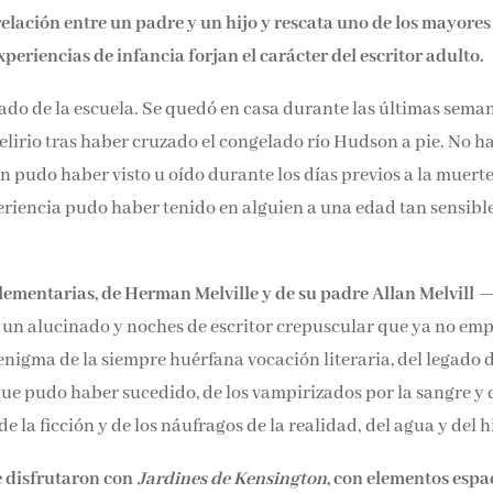
relación entre un padre y un hijo y rescata uno de los mayores
xperiencias de infancia forjan el carácter del escritor adulto.
ado de la escuela. Se quedó en casa durante las últimas sema
 delirio tras haber cruzado el congelado río Hudson a pie. No h
n pudo haber visto u oído durante los días previos a la muert
xperiencia pudo haber tenido en alguien a una edad tan sensibl
lementarias, de Herman Melville y de su padre Allan Melvill
de un alucinado y noches de escritor crepuscular que ya no e
 enigma de la siempre huérfana vocación literaria, del legado 
 que pudo haber sucedido, de los vampirizados por la sangre y 
de la ficción y de los náufragos de la realidad, del agua y del h
e disfrutaron con
Jardines de Kensington
, con elementos espa