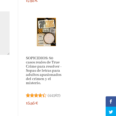
17,95 €
SOPICIDIOS: 80
casos reales de True
Crime para resolver -
Sopas de letras para
adultos apasionados
del crimen y el
misterio.
(
44567
)
15,95 €