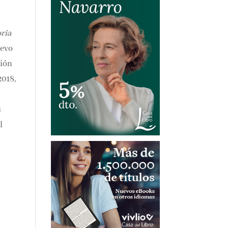
ria
evo
ción
2018,
u
l