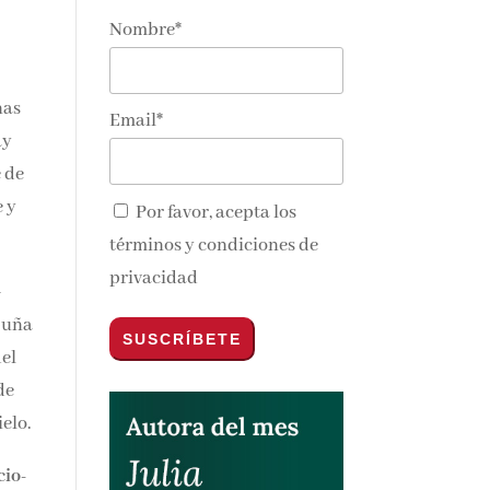
Nombre*
nas
Email*
ay
e de
e y
Por favor, acepta los
términos y condiciones de
privacidad
—
mpuña
del
de
ielo.
cio-