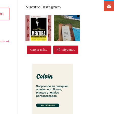
Nuestro Instagram
nt
ente
→
Cargar más...
Síguenos