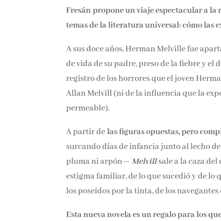
Fresán propone un viaje espectacular a la 
temas de la literatura universal: cómo las e
A sus doce años, Herman Melville fue apart
de vida de su padre, preso de la fiebre y el
registro de los horrores que el joven Herma
Allan Melvill (ni de la influencia que la e
permeable).
A partir de
las figuras opuestas, pero comp
surcando días de infancia junto al lecho 
pluma ni arpón—
Melvill
sale a la caza del
estigma familiar, de lo que sucedió y de lo
los poseídos por la tinta, de los navegantes 
Esta nueva novela es un regalo para los qu