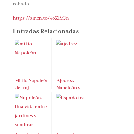
robado.
https://amzn.to/4oZlM7n
Entradas Relacionadas
Mi tío Napoleón
Ajedrez:
de Iraj
Napoleón y
Pezeshkzad
Josefina