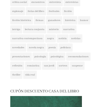
espionaje
ferias del libro
festivales
ficción
ficción histórica
firmas
ganadores
histórica
humor
intriga
lectura conjunta
misterio
narrativa
narrativa contemporánea
negra
noticia
noticias
novedades
novela negra
poesía
policíaca
presentaciones
psicología
psicológica
recomendaciones
reflexión
romántica
san jordi
sorteos
suspense
thriller
vida real
CUPÓN DESCUENTO CASA DEL LIBRO