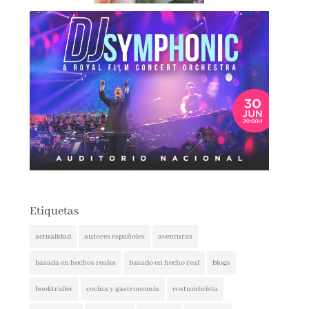
Etiquetas
actualidad
autores españoles
aventuras
basada en hechos reales
basado en hecho real
blogs
booktrailer
cocina y gastronomía
costumbrista
crítica social
encuentros
entrevista
entrevistas