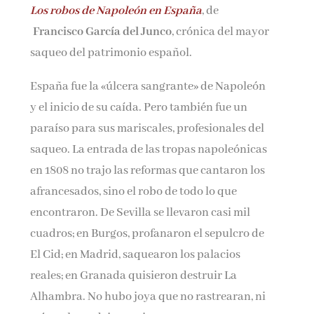
Los robos de Napoleón en España
, de
Francisco García del Junco
, crónica del mayor
¡Suscríbete y No Te Pierdas
saqueo del patrimonio español.
Nada!
España fue la «úlcera sangrante» de Napoleón
y el inicio de su caída. Pero también fue un
Únete a nuestra comunidad de amantes de la
paraíso para sus mariscales, profesionales del
literatura y recibe las últimas noticias y
reseñas directamente en tu bandeja de entrada.
saqueo. La entrada de las tropas napoleónicas
en 1808 no trajo las reformas que cantaron los
Nombre*
afrancesados, sino el robo de todo lo que
encontraron. De Sevilla se llevaron casi mil
Email*
cuadros; en Burgos, profanaron el sepulcro de
El Cid; en Madrid, saquearon los palacios
reales; en Granada quisieron destruir La
Por favor, acepta los
términos y condiciones
de privacidad
Alhambra. No hubo joya que no rastrearan, ni