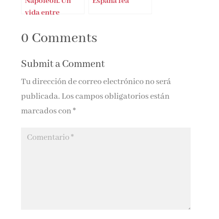
Napoleón. Un
España fea
vida entre
jardines y
0 Comments
sombras
Submit a Comment
Tu dirección de correo electrónico no será
publicada.
Los campos obligatorios están
marcados con
*