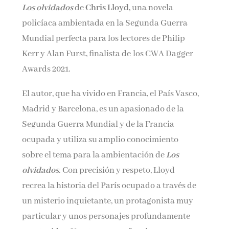
Los olvidados
de
Chris Lloyd,
una novela
Nombre*
policíaca ambientada en la Segunda Guerra
Mundial perfecta para los lectores de Philip
Email*
Kerr y Alan Furst, finalista de los CWA Dagger
Awards 2021.
Por favor, acepta los
términos y condiciones
El autor, que ha vivido en Francia, el País Vasco,
de privacidad
Madrid y Barcelona, es un apasionado de la
Segunda Guerra Mundial y de la Francia
ocupada y utiliza su amplio conocimiento
sobre el tema para la ambientación de
Los
olvidados
. Con precisión y respeto, Lloyd
recrea la historia del París ocupado a través de
un misterio inquietante, un protagonista muy
particular y unos personajes profundamente