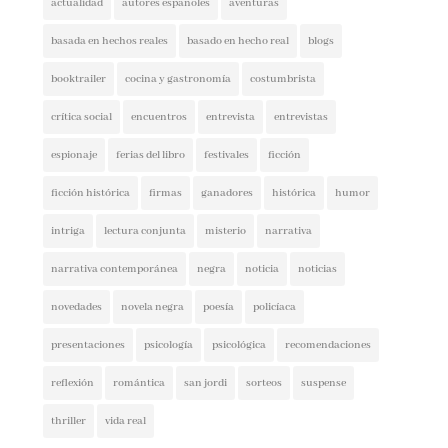
basada en hechos reales
basado en hecho real
blogs
booktrailer
cocina y gastronomía
costumbrista
crítica social
encuentros
entrevista
entrevistas
espionaje
ferias del libro
festivales
ficción
ficción histórica
firmas
ganadores
histórica
humor
intriga
lectura conjunta
misterio
narrativa
narrativa contemporánea
negra
noticia
noticias
novedades
novela negra
poesía
policíaca
presentaciones
psicología
psicológica
recomendaciones
reflexión
romántica
san jordi
sorteos
suspense
thriller
vida real