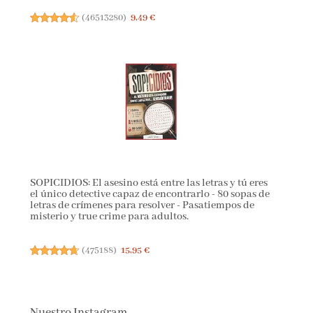
(
46513280
)
9,49 €
SOPICIDIOS: El asesino está entre las letras y tú eres
el único detective capaz de encontrarlo - 80 sopas de
letras de crímenes para resolver - Pasatiempos de
misterio y true crime para adultos.
(
475188
)
15,95 €
Nuestro Instagram