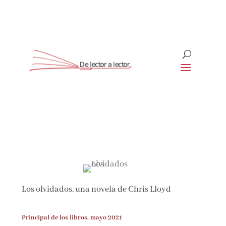
Suscríbete
CLOSE
¡Suscríbete y No Te Pierdas
Nada!
Los olvidados, una novela de Chris Lloyd
Únete a nuestra comunidad de amantes de la
literatura y recibe las últimas noticias y
reseñas directamente en tu bandeja de entrada.
Principal de los libros, mayo 2021