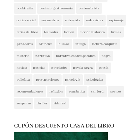
booktrailer
cocina y gastronomía
costumbrista
crítica social
encuentros
entrevista
entrevistas
espionaje
ferias del libro
festivales
ficción
ficción histórica
firmas
ganadores
histórica
humor
intriga
lectura conjunta
misterio
narrativa
narrativa contemporánea
negra
noticia
noticias
novedades
novela negra
poesía
policíaca
presentaciones
psicología
psicológica
recomendaciones
reflexión
romántica
san jordi
sorteos
suspense
thriller
vida real
CUPÓN DESCUENTO CASA DEL LIBRO