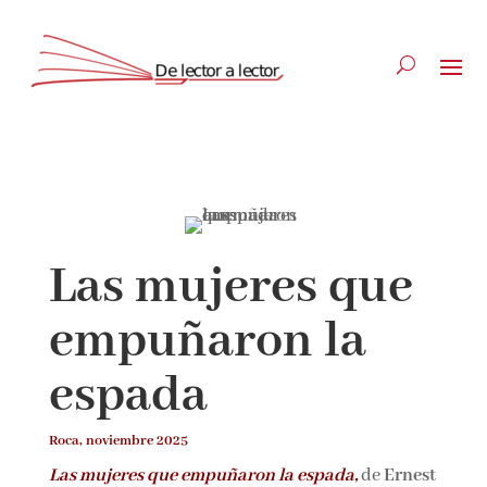
Suscríbete
CLOSE
Las mujeres que
¡Suscríbete y No Te Pierdas
empuñaron la
Nada!
espada
Únete a nuestra comunidad de amantes de la
literatura y recibe las últimas noticias y
Roca, noviembre 2025
reseñas directamente en tu bandeja de entrada.
Las mujeres que empuñaron la espada,
de