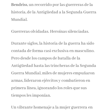
Ernest Bendriss
, un recorrido por las guerreras
Nombre*
de la historia, de la Antigüedad a la Segunda
Guerra Mundial.
Email*
Guerreras olvidadas. Heroínas silenciadas.
Por favor, acepta los
términos y condiciones
Durante siglos, la historia de la guerra ha sido
de privacidad
contada de forma casi exclusiva en masculino.
Pero desde los campos de batalla de la
Antigüedad hasta las trincheras de la Segunda
Guerra Mundial, miles de mujeres empuñaron
armas, lideraron ejércitos y combatieron en
primera línea, ignorando los roles que sus
tiempos les imponían.
Un vibrante homenaje a la mujer guerrera en