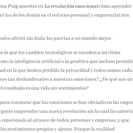
Email*
 Inma Puig muestra en
La revolución emocional
cómo aprender 
er las de los demás en el entorno personal y empresarial nos
Por favor, acepta los
térmi
condiciones de privacidad
todos abrirá sin duda las puertas a un mundo mejor.
 la que los cambios tecnológicos se suceden a un ritmo
omo la inteligencia artificial o la genética que incluso permit
dad en la que hemos perdido la privacidad y todos somos cada
ces tan deslumbrantes a nuestras emociones? ¿De qué nos sir
el resultado es una vida sin sentimientos?
para constatar que las emociones se han obviado en las empr
 urgente emprender una nueva revolución sin la cual las anteri
 emocional» al alcance de todos, personas y empresas, y que
los sentimientos propios y ajenos. Porque la realidad