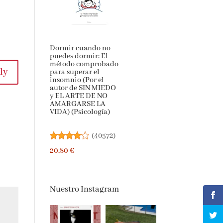
Dormir cuando no
puedes dormir: El
método comprobado
para superar el
y
insomnio (Por el
autor de SIN MIEDO
y EL ARTE DE NO
AMARGARSE LA
VIDA) (Psicología)
(
40572
)
20,80 €
Nuestro Instagram