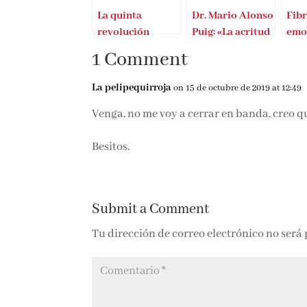
La quinta
Dr. Mario Alonso
Fibr
revolución
Puig: «La acritud
emo
industrial de
se vence con
1 Comment
Inma Martínez
gratitud»
La pelipequirroja
on 15 de octubre de 2019 at 12:49
Venga, no me voy a cerrar en banda, creo q
Besitos.
Submit a Comment
Tu dirección de correo electrónico no será