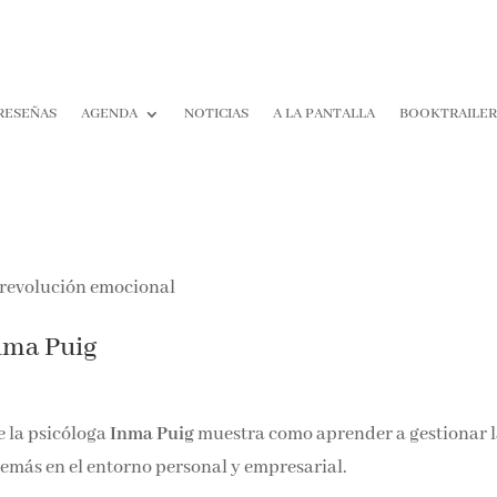
RESEÑAS
AGENDA
NOTICIAS
A LA PANTALLA
BOOKTRAILER
¡Suscríbete y No T
Pierdas Nada!
Únete a nuestra comunidad d
nma Puig
la literatura y recibe las últim
reseñas directamente en tu ba
entrada.
 la psicóloga
Inma Puig
muestra como aprender a gestionar l
Nombre*
demás en el entorno personal y empresarial.