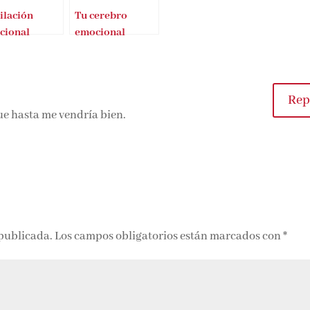
ilación
Tu cerebro
cional
emocional
Repl
ue hasta me vendría bien.
 publicada.
Los campos obligatorios están marcados con
*