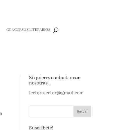
CONCURSOS LITERARIOS
e
Si quieres contactar con
nosotras…
e amantes de
as noticias y
lectoralector@gmail.com
ndeja de
a
Suscríbete!