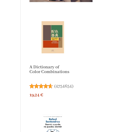
A Dictionary of
Color Combinations
(
4754654
)
19,24 €