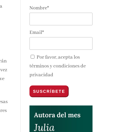
a
Nombre*
nos y
Email*
Por favor, acepta los
irán
términos y condiciones de
 vez
privacidad
ve
esas
ores