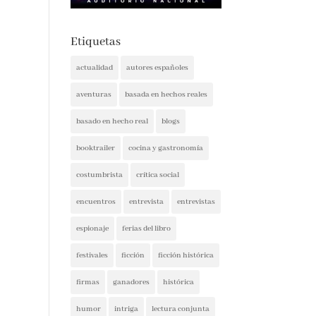
Etiquetas
actualidad
autores españoles
aventuras
basada en hechos reales
basado en hecho real
blogs
booktrailer
cocina y gastronomía
costumbrista
crítica social
encuentros
entrevista
entrevistas
espionaje
ferias del libro
festivales
ficción
ficción histórica
firmas
ganadores
histórica
humor