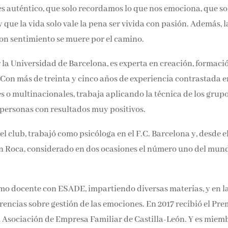
s auténtico, que solo recordamos lo que nos emociona, que so
ue la vida solo vale la pena ser vivida con pasión. Además, l
on sentimiento se muere por el camino.
r la Universidad de Barcelona, es experta en creación, formaci
 Con más de treinta y cinco años de experiencia contrastada en
s o multinacionales, trabaja aplicando la técnica de los grup
 personas con resultados muy positivos.
el club, trabajó como psicóloga en el F.C. Barcelona y, desde e
 de Can Roca, considerado en dos ocasiones el número uno del
nts.
mo docente con ESADE, impartiendo diversas materias, y en l
encias sobre gestión de las emociones. En 2017 recibió el Pre
a Asociación de Empresa Familiar de Castilla-León. Y es miem