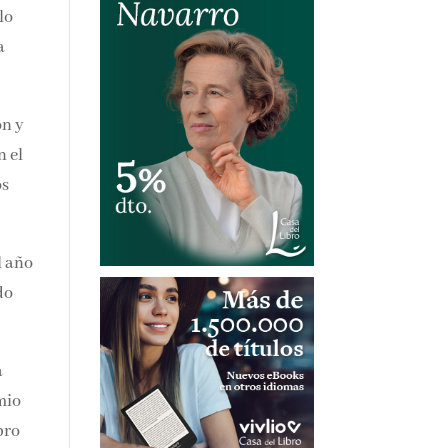
lo
a
ón y
 el
os
l
a
mio
bro