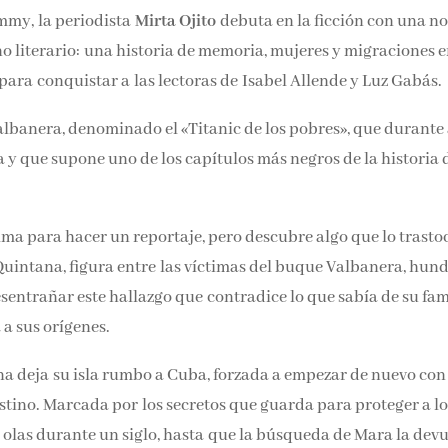
Email*
my, la periodista
Mirta Ojito
debuta en la ficción con una
fenómeno literario: una historia de memoria, mujeres y
a llega a España para conquistar a las lectoras de Isabel
Por favor, acepta los
térmi
condiciones de privacidad
albanera, denominado el «Titanic de los pobres», que durante
y Cuba y que supone uno de los capítulos más negros de la
lma para hacer un reportaje, pero descubre algo que lo trasto
Quintana, figura entre las víctimas del buque Valbanera, hun
sentrañar este hallazgo que contradice lo que sabía de su
rentará a sus orígenes.
a deja su isla rumbo a Cuba, forzada a empezar de nuevo con
stino. Marcada por los secretos que guarda para proteger a lo