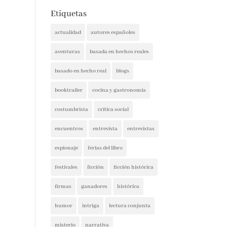
Etiquetas
actualidad
autores españoles
aventuras
basada en hechos reales
basado en hecho real
blogs
booktrailer
cocina y gastronomía
costumbrista
crítica social
encuentros
entrevista
entrevistas
espionaje
ferias del libro
festivales
ficción
ficción histórica
firmas
ganadores
histórica
humor
intriga
lectura conjunta