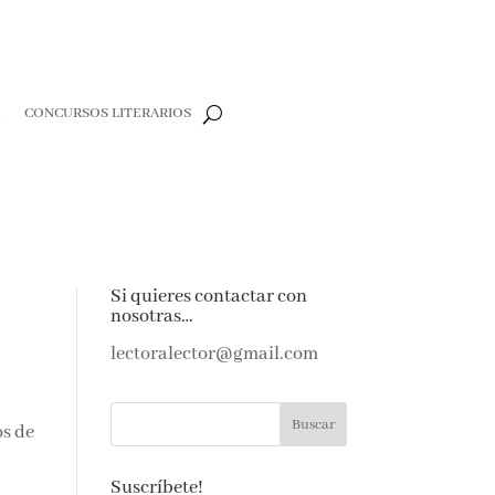
CONCURSOS LITERARIOS
e
Si quieres contactar con
nosotras…
e amantes de
as noticias y
lectoralector@gmail.com
ndeja de
os
Suscríbete!