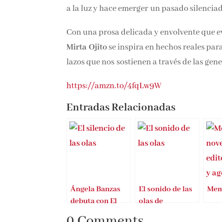
suyos, su historia queda sepultada bajo las
devuelve a la luz y hace emerger un pasado
Con una prosa delicada y envolvente que ev
Mirta Ojito
se inspira en hechos reales par
lazos que nos sostienen a través de las gen
https://amzn.to/4fqLw9W
Entradas Relacionadas
Ángela Banzas
El sonido de las
Mem
debuta con El
olas de