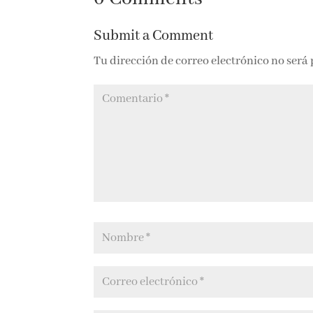
silencio de las
Margarita García
0 Comments
olas
Robayo
Submit a Comment
Tu dirección de correo electrónico no será