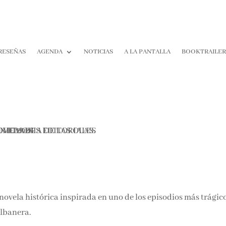
RESEÑAS
AGENDA
NOTICIAS
A LA PANTALLA
BOOKTRAILER
¡Suscríbete y No T
Pierdas Nada!
Únete a nuestra comunidad d
la literatura y recibe las últim
reseñas directamente en tu ba
entrada.
novela histórica inspirada en uno de los episodios más trágic
Nombre*
l Valbanera.