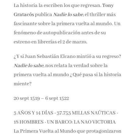
La historia la escriben los que regresan.
Tony
Gratacós
publica
Nadie lo sabe
, el thriller más
Email*
fascinante sobre la primera vuelta al
mundo. Un fenómeno de autopublicación
antes de su estreno en librerías el 2 de marzo.
Por favor, acepta los
términos y condiciones
de privacidad
¿Y si Juan Sebastián Elcano mintió a su
regreso?
Nadie lo sabe
, nos relata la verdad
sobre la primera vuelta al mundo ¿Qué pasa si
la historia miente?
20 sept 1519 – 6 sept 1522
3 AÑOS Y 14 DÍAS · 37.753 MILLAS NAÚTICAS ·
18 HOMBRES · UN BARCO: LA NAO VICTORIA
La Primera Vuelta al Mundo que