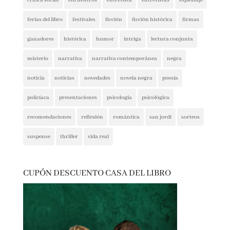
booktrailer
cocina y gastronomía
costumbrista
crítica social
encuentros
entrevista
entrevistas
espionaje
ferias del libro
festivales
ficción
ficción histórica
firmas
ganadores
histórica
humor
intriga
lectura conjunta
misterio
narrativa
narrativa contemporánea
negra
noticia
noticias
novedades
novela negra
poesía
policíaca
presentaciones
psicología
psicológica
recomendaciones
reflexión
romántica
san jordi
sorteos
suspense
thriller
vida real
CUPÓN DESCUENTO CASA DEL LIBRO