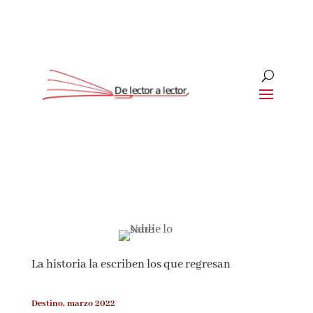
Suscríbete
CLOSE
¡Suscríbete y No Te Pierdas Nada!
Únete a nuestra comunidad de amantes de la
literatura y recibe las últimas noticias y reseñas
La historia la escriben los que regresan
directamente en tu bandeja de entrada.
Destino, marzo 2022
Nombre*