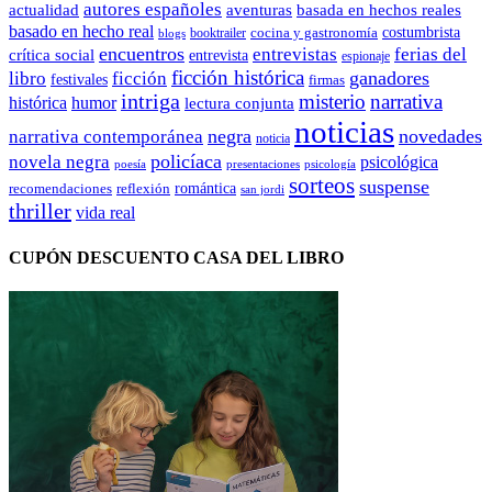
autores españoles
actualidad
aventuras
basada en hechos reales
basado en hecho real
costumbrista
cocina y gastronomía
blogs
booktrailer
encuentros
entrevistas
ferias del
crítica social
entrevista
espionaje
ficción histórica
ganadores
libro
ficción
festivales
firmas
intriga
misterio
narrativa
histórica
humor
lectura conjunta
noticias
negra
novedades
narrativa contemporánea
noticia
policíaca
novela negra
psicológica
presentaciones
poesía
psicología
sorteos
suspense
romántica
recomendaciones
reflexión
san jordi
thriller
vida real
CUPÓN DESCUENTO CASA DEL LIBRO