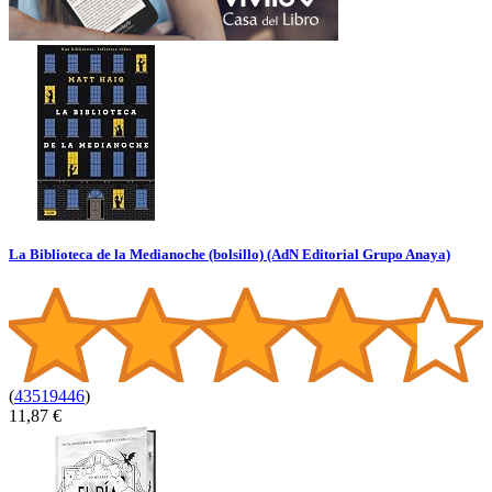
La Biblioteca de la Medianoche (bolsillo) (AdN Editorial Grupo Anaya)
(
43519446
)
11,87 €