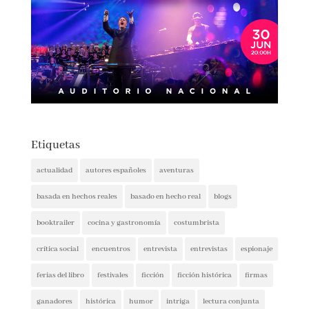
Etiquetas
actualidad
autores españoles
aventuras
basada en hechos reales
basado en hecho real
blogs
booktrailer
cocina y gastronomía
costumbrista
crítica social
encuentros
entrevista
entrevistas
espionaje
ferias del libro
festivales
ficción
ficción histórica
firmas
ganadores
histórica
humor