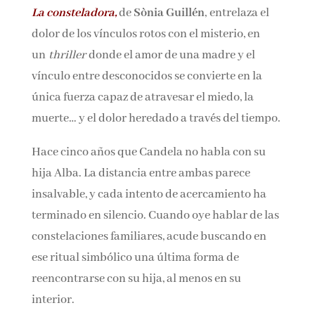
La consteladora,
de
Sònia Guillén
, entrelaza el
Nombre*
dolor de los vínculos rotos con el misterio, en
un
thriller
donde el amor de una madre y el
Email*
vínculo entre desconocidos se convierte en la
única fuerza capaz de atravesar el miedo, la
muerte… y el dolor heredado a través del
Por favor, acepta los
términos y condiciones
de privacidad
tiempo.
Hace cinco años que Candela no habla con su
hija Alba. La distancia entre ambas parece
insalvable, y cada intento de acercamiento ha
terminado en silencio. Cuando oye hablar de
las constelaciones familiares, acude buscando
en ese ritual simbólico una última forma de
reencontrarse con su hija, al menos en su