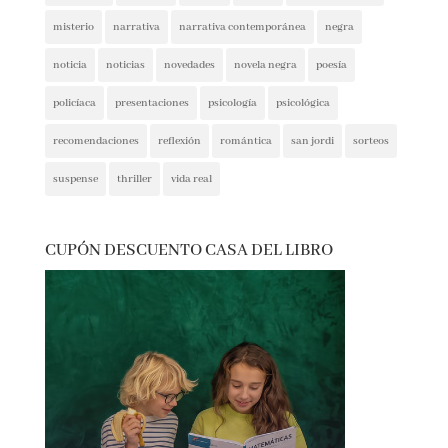
intriga
lectura conjunta
misterio
narrativa
narrativa contemporánea
negra
noticia
noticias
novedades
novela negra
poesía
policíaca
presentaciones
psicología
psicológica
recomendaciones
reflexión
romántica
san jordi
sorteos
suspense
thriller
vida real
CUPÓN DESCUENTO CASA DEL LIBRO