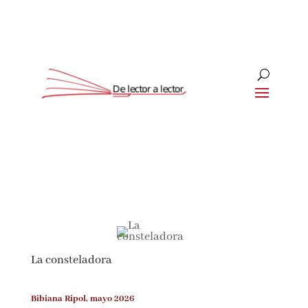
Suscríbete
CLOSE
¡Suscríbete y No Te Pierdas
Nada!
La consteladora
Únete a nuestra comunidad de amantes de la
literatura y recibe las últimas noticias y
reseñas directamente en tu bandeja de entrada.
Bibiana Ripol, mayo 2026