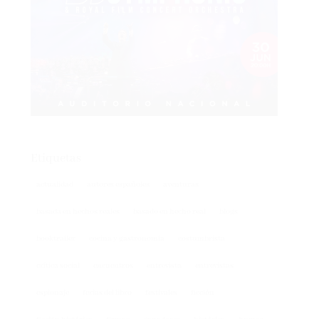
Etiquetas
actualidad
autores españoles
aventuras
basada en hechos reales
basado en hecho real
blogs
booktrailer
cocina y gastronomía
costumbrista
crítica social
encuentros
entrevista
entrevistas
espionaje
ferias del libro
festivales
ficción
ficción histórica
firmas
ganadores
histórica
humor