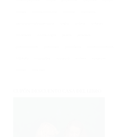
intriga
lectura conjunta
misterio
narrativa
narrativa contemporánea
negra
noticia
noticias
novedades
novela negra
poesía
policíaca
presentaciones
psicología
psicológica
recomendaciones
reflexión
romántica
san jordi
sorteos
suspense
thriller
vida real
CUPÓN DESCUENTO CASA DEL LIBRO