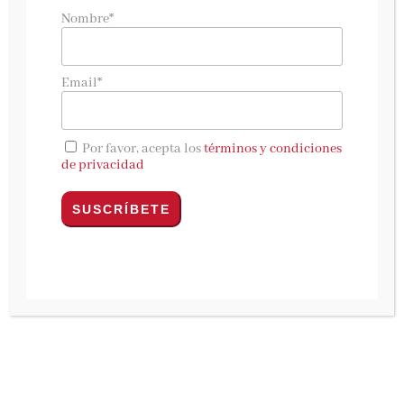
A estas alturas de la película decir que siempre
Nombre*
estamos deseosas de que
César Pérez Gellida
saque una nueva novela para ver con lo que
nos vuelve a sorprender no es nada nuevo.
Email*
Konets
ha llegado.
Aunque parece que ha pasado mucho tiempo
Por favor, acepta los
términos y condiciones
(eso que
«es una burda invención de nuestro
de privacidad
cerebro para poder ordenar los eventos»
) no ha
sido tanto, pero este escritor es tan productivo
que hace que nos lo parezca.
Hace poco más de cuatro años empecé a oir
hablar (más bien leer) por Twitter el nombre de
un escritor que empezaba y del que me empeñé
en comprar su primera novela bajo un
aguacero de esos que suelen hacer acto de