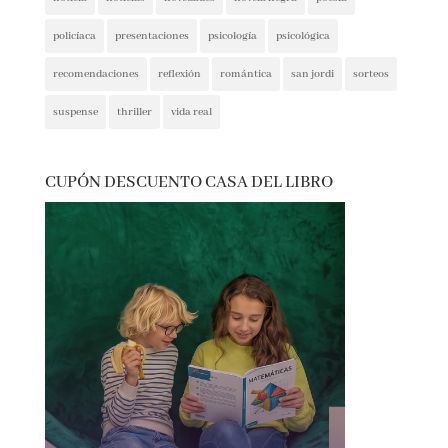
policíaca
presentaciones
psicología
psicológica
recomendaciones
reflexión
romántica
san jordi
sorteos
suspense
thriller
vida real
CUPÓN DESCUENTO CASA DEL LIBRO