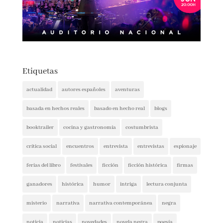
Etiquetas
actualidad
autores españoles
aventuras
basada en hechos reales
basado en hecho real
blogs
booktrailer
cocina y gastronomía
costumbrista
crítica social
encuentros
entrevista
entrevistas
espionaje
ferias del libro
festivales
ficción
ficción histórica
firmas
ganadores
histórica
humor
intriga
lectura conjunta
misterio
narrativa
narrativa contemporánea
negra
noticia
noticias
novedades
novela negra
poesía