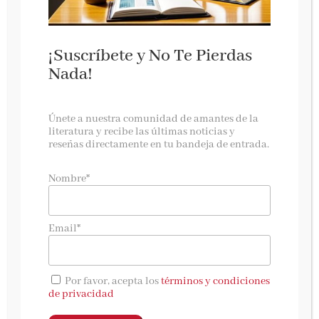
Imposible fallar,
de
David Mateo,
cuando los
hábitos son más pequeños que tus excusas.
¡Suscríbete y No Te Pierdas
¿Cuántas veces has intentado cambiar y has
Nada!
fracasado?
Únete a nuestra comunidad de amantes de la
¿Cuántas rutinas de ejercicio has
literatura y recibe las últimas noticias y
abandonado? ¿Cuántas dietas has dejado a
reseñas directamente en tu bandeja de entrada.
medias? ¿Cuántos libros de desarrollo
Nombre*
personal tienes acumulando polvo?
No es tu culpa. El problema no eres tú. Es el
Email*
método
Fracasar, esta vez, no es una opción.
Por favor, acepta los
términos y condiciones
de privacidad
Y no porque tú seas distinto de las anteriores.