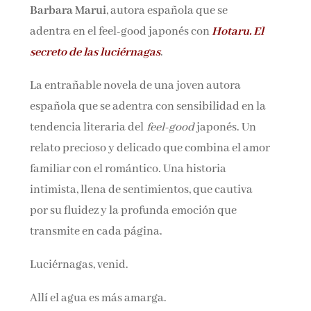
Barbara Marui
, autora española que se
Nombre*
adentra en el feel-good japonés con
Hotaru. El
secreto de las luciérnagas
.
Email*
La entrañable novela de una joven autora
española que se adentra con sensibilidad en la
Por favor, acepta los
términos y condiciones
tendencia literaria del
feel-good
japonés. Un
de privacidad
relato precioso y delicado que combina el amor
familiar con el romántico. Una historia
intimista, llena de sentimientos, que cautiva
por su fluidez y la profunda emoción que
transmite en cada página.
Luciérnagas, venid.
Allí el agua es más amarga.