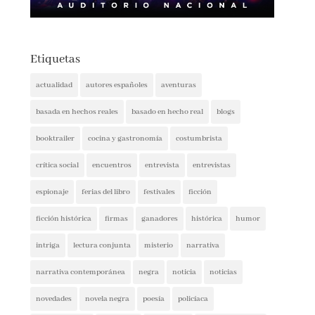
Etiquetas
actualidad
autores españoles
aventuras
basada en hechos reales
basado en hecho real
blogs
booktrailer
cocina y gastronomía
costumbrista
crítica social
encuentros
entrevista
entrevistas
espionaje
ferias del libro
festivales
ficción
ficción histórica
firmas
ganadores
histórica
humor
intriga
lectura conjunta
misterio
narrativa
narrativa contemporánea
negra
noticia
noticias
novedades
novela negra
poesía
policíaca
presentaciones
psicología
psicológica
recomendaciones