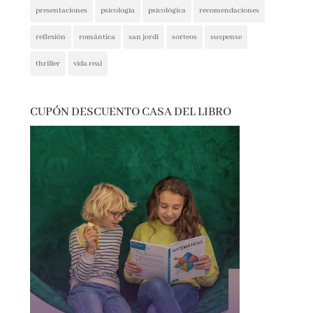
reflexión
romántica
san jordi
sorteos
suspense
thriller
vida real
CUPÓN DESCUENTO CASA DEL LIBRO