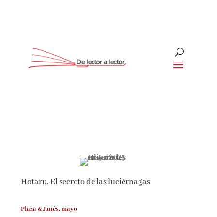
Suscríbete
CLOSE
¡Suscríbete y No Te Pierdas
Nada!
Hotaru. El secreto de las luciérnagas
Únete a nuestra comunidad de amantes de la
literatura y recibe las últimas noticias y
reseñas directamente en tu bandeja de entrada.
Plaza & Janés, mayo