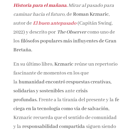
Historia para el mañana.
Mirar al pasado para
Nombre*
caminar hacia el futuro,
de
Roman Krznaric
,
autor de
El buen antepasado
(Capitán Swing,
Email*
2022) y descrito por
The Observer
como uno de
los
filósofos populares más influyentes de
Gran Bretaña.
Por favor, acepta los
términos y condiciones
de privacidad
En su último libro,
Krznaric
reúne un
repertorio fascinante de momentos en los que
la
humanidad encontró respuestas creativas,
solidarias y sostenibles
ante
crisis
profundas.
Frente a la tiranía del presente y
la
fe ciega en la tecnología como vía de
salvación
, Krznaric recuerda que el sentido de
comunidad y la
responsabilidad