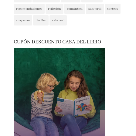
presentaciones
psicología
psicológica
recomendaciones
reflexión
romántica
san jordi
sorteos
suspense
thriller
vida real
CUPÓN DESCUENTO CASA DEL LIBRO