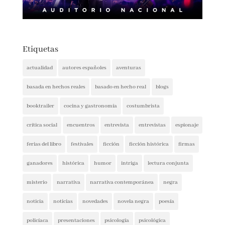
Etiquetas
actualidad
autores españoles
aventuras
basada en hechos reales
basado en hecho real
blogs
booktrailer
cocina y gastronomía
costumbrista
crítica social
encuentros
entrevista
entrevistas
espionaje
ferias del libro
festivales
ficción
ficción histórica
firmas
ganadores
histórica
humor
intriga
lectura conjunta
misterio
narrativa
narrativa contemporánea
negra
noticia
noticias
novedades
novela negra
poesía
policíaca