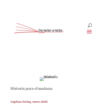
Suscríbete
CLOSE
¡Suscríbete y No Te Pierdas
Nada!
Historia para el mañana
Únete a nuestra comunidad de amantes de la
literatura y recibe las últimas noticias y
reseñas directamente en tu bandeja de entrada.
Capitan Swing, enero 2026