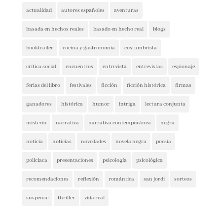
actualidad
autores españoles
aventuras
basada en hechos reales
basado en hecho real
blogs
booktrailer
cocina y gastronomía
costumbrista
crítica social
encuentros
entrevista
entrevistas
espionaje
ferias del libro
festivales
ficción
ficción histórica
firmas
ganadores
histórica
humor
intriga
lectura conjunta
misterio
narrativa
narrativa contemporánea
negra
noticia
noticias
novedades
novela negra
poesía
policíaca
presentaciones
psicología
psicológica
recomendaciones
reflexión
romántica
san jordi
sorteos
suspense