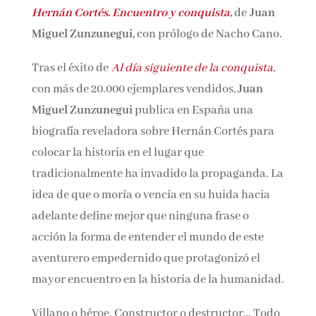
Hernán Cortés. Encuentro y conquista
,
de
Juan
Miguel Zunzunegui,
con prólogo de Nacho
¡Suscríbete y No Te Pierdas
Cano.
Nada!
Tras el éxito de
Al día siguiente de la conquista
,
con más de 20.000 ejemplares vendidos,
Juan
Únete a nuestra comunidad de amantes de la
Miguel Zunzunegui
publica en España una
literatura y recibe las últimas noticias y
reseñas directamente en tu bandeja de entrada.
biografía reveladora sobre Hernán Cortés para
colocar la historia en el lugar que
Nombre*
tradicionalmente ha invadido la propaganda.
La idea de que o moría o vencía en su huida
Email*
hacia adelante define mejor que ninguna frase
o acción la forma de entender el mundo de este
aventurero empedernido que protagonizó el
Por favor, acepta los
términos y condiciones
de privacidad
mayor encuentro en la historia de la