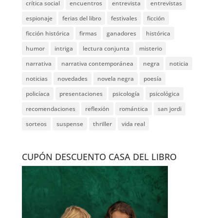
crítica social
encuentros
entrevista
entrevistas
espionaje
ferias del libro
festivales
ficción
ficción histórica
firmas
ganadores
histórica
humor
intriga
lectura conjunta
misterio
narrativa
narrativa contemporánea
negra
noticia
noticias
novedades
novela negra
poesía
policíaca
presentaciones
psicología
psicológica
recomendaciones
reflexión
romántica
san jordi
sorteos
suspense
thriller
vida real
CUPÓN DESCUENTO CASA DEL LIBRO